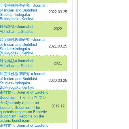
印度學佛教學研究 =Journal
of Indian and Buddhist
2022.03.25
Studies=Indogaku
Bukkyōgaku Kenkyū
対法雑誌=Journal of
2022
Abhidharma Studies
印度學佛教學研究 =Journal
of Indian and Buddhist
2021.03.25
Studies=Indogaku
Bukkyōgaku Kenkyū
対法雑誌=Journal of
2021
Abhidharma Studies
印度學佛教學研究 =Journal
of Indian and Buddhist
2020.03.25
Studies=Indogaku
Bukkyōgaku Kenkyū
密教文化=Journal of Esoteric
Buddhism=ミッキョウ ブン
カ=Quarterly reports on
2019.12
Esoteric Buddhism=The
quarterly reports on Esoteric
Buddhism=Repcrits on the
esteric buddhisem
密教文化=Journal of Esoteric