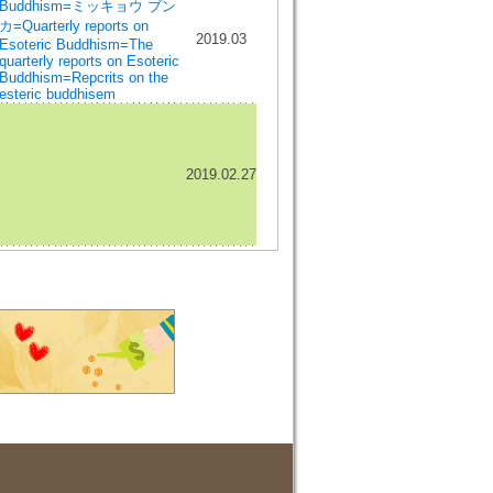
Buddhism=ミッキョウ ブン
カ=Quarterly reports on
2019.03
Esoteric Buddhism=The
quarterly reports on Esoteric
Buddhism=Repcrits on the
esteric buddhisem
2019.02.27