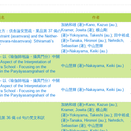
題名
作者
加納和雄 (著)=Kano, Kazuo (au.)
;
Kramer, Jowita (著)
;
横山剛
方：倶舎論安慧疏・業品第 37 偈の
(著)=Yokoyama, Takeshi (au.)
;
田中裕成
aint (asaṃvara) and the Neither-
(著)=Tanaka, Hironori (au.)
;
Nehrdich,
saṃvara-nāsaṃvara): Sthiramati’s
7
Sebastian (著)
;
中山慧輝
(著)=Nakayama, Keiki (au.)
 以《瑜伽師地論・攝異門分》中關
f the Interpretation of
中山慧輝 (著)=Nakayama, Keiki (au.)
ra School - Focusing on the
r in the Paryāyasaṃgrahaṇī of the
 以《瑜伽師地論・攝異門分》中關
f the Interpretation of
中山慧輝 (著)=Nakayama, Keiki (au.)
ra School - Focusing on the
r in the Paryāyasaṃgrahaṇī of the
加納和雄 (著)=Kano, Kazuo (au.)
;
Kramer, Jowita (著)
;
横山剛
(著)=Yokoyama, Takeshi (au.)
;
田中裕成
36 偈 cd 句の梵文和訳
(著)=Tanaka, Hironori (au.)
;
Nehrdich,
Sebastian (著)
;
中山慧輝
(著)=Nakayama, Keiki (au.)