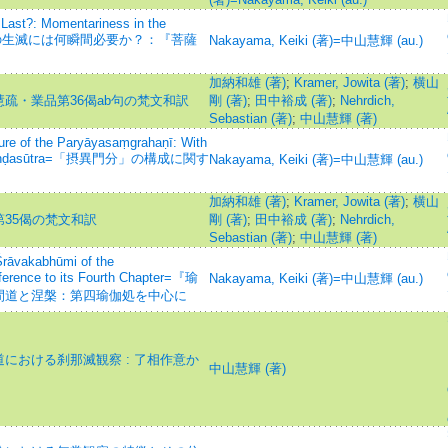
Last?: Momentariness in the
hyā=ものの生滅には何瞬間必要か？：『菩薩
Nakayama, Keiki (著)=中山慧輝 (au.)
加納和雄 (著)
;
Kramer, Jowita (著)
;
横山
疏・業品第36偈ab句の梵文和訳
剛 (著)
;
田中裕成 (著)
;
Nehrdich,
Sebastian (著)
;
中山慧輝 (著)
ture of the Paryāyasaṃgrahaṇī: With
Phenapiṇḍasūtra=「摂異門分」の構成に関す
Nakayama, Keiki (著)=中山慧輝 (au.)
加納和雄 (著)
;
Kramer, Jowita (著)
;
横山
35偈の梵文和訳
剛 (著)
;
田中裕成 (著)
;
Nehrdich,
Sebastian (著)
;
中山慧輝 (著)
Śrāvakabhūmi of the
ference to its Fourth Chapter=『瑜
Nakayama, Keiki (著)=中山慧輝 (au.)
間道と涅槃：第四瑜伽処を中心に
における刹那滅観察 : 了相作意か
中山慧輝 (著)