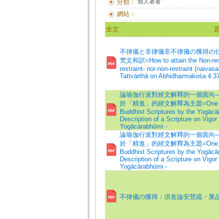
分類：
個人著者
網站：
全文
不律儀と非律儀非不律儀の獲得の仕
梵文和訳=How to attain the Non-restr
restraint- nor-non-restraint (naiva
Tattvārthā on Abhidharmakośa 4.3
論瑜伽行派對經文解釋的一個面向—
於「精進」的經文解釋為主題=One Aspect o
Buddhist Scriptures by the Yogācā
Description of a Scripture on Vigo
Yogācārabhūmi -
論瑜伽行派對經文解釋的一個面向—
於「精進」的經文解釋為主題=One Aspect o
Buddhist Scriptures by the Yogācā
Description of a Scripture on Vigo
Yogācārabhūmi -
不律儀の獲得：倶舎論安慧疏・業品第 