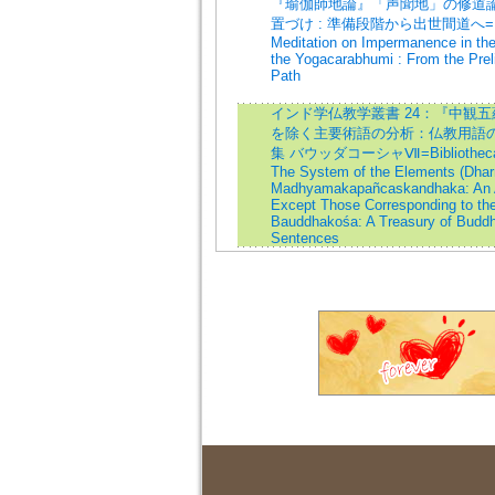
『瑜伽師地論』「声聞地」の修道
置づけ : 準備段階から出世間道へ=Feature
Meditation on Impermanence in the 
the Yogacarabhumi : From the Pre
Path
インド学仏教学叢書 24：『中観
を除く主要術語の分析：仏教用語
集 バウッダコーシャⅦ=Bibliotheca Indo
The System of the Elements (Dhar
Madhyamakapañcaskandhaka: An Ana
Except Those Corresponding to the
Bauddhakośa: A Treasury of Buddhi
Sentences