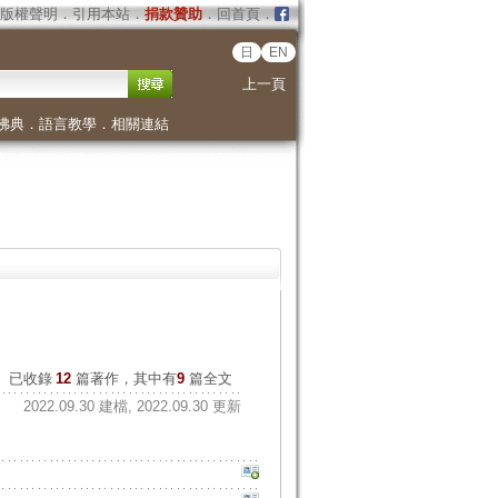
版權聲明
．
引用本站
．
捐款贊助
．
回首頁
．
日
EN
上一頁
佛典
．
語言教學
．
相關連結
已收錄
12
篇著作，其中有
9
篇全文
2022.09.30 建檔, 2022.09.30 更新