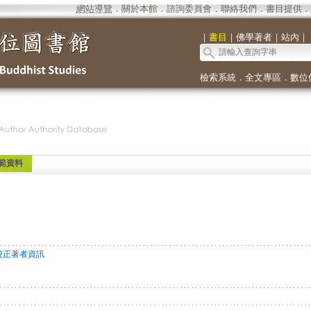
網站導覽
．
關於本館
．
諮詢委員會
．
聯絡我們
．
書目提供
．
｜
書目
｜
佛學著者
｜
站內
｜
檢索系統
．
全文專區
．
數位
範資料
校正著者資訊