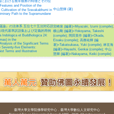
論における無常観察の特徴とその位
s and Position of the
中山慧輝 (著)
Cultivation of the Sravakabhumi in
liminary Path to the Supramundane
五蘊論』の法体系 五位七十五法対応語
宮崎泉 (編著)=Miyazaki, Izumi (compile)
;
の現代基準訳語集および定義的用例
横山剛 (編著)=Yokoyama, Takeshi
logica et Buddhologica 24:
(compile)
;
岡田英作 (編著)=Okada,
mas) in the
Eisaku (compile)
;
高務祐輝 (編
lysis of the Significant Terms
著)=Takatsukasa, Yuki (compile)
;
林玄海
 Seventy-five Elements:
(編著)=Hayashi, Genkai (compile)
;
中山
st Terms and Illustrative
慧輝 (編著)=Nakayama, Keiki (compile)
臺灣大學
文學院佛學研究中心
．
臺灣大學數位人文研究中心