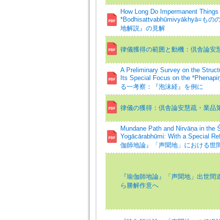
How Long Do Impermanent Things 
*Bodhisattvabhūmivyāk
地解説』の見解
律儀獲得の範囲と動機：倶舎論安慧
A Preliminary Survey on the Struc
Its Special Focus on the *
る一考察：『泡沫経』を例に
律儀の獲得：倶舎論安慧疏・業品第
Mundane Path and Nirvāṇa in the 
Yogācārabhūmi: With a Special Re
伽師地論』「声聞地」における世
『瑜伽師地論』「声聞地」出世間道
ら勝解作意へ