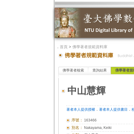
．
首頁
>
佛學著者規範資料庫
佛學著者檢索
查詢結果
佛學著者規
中山慧輝
．
．
著者本人提供授權
著者本人提供書目
序號：
163466
別名：
Nakayama, Keiki