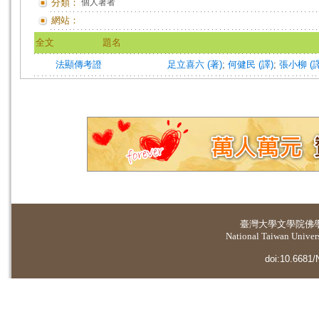
分類：
個人著者
網站：
全文
題名
法顯傳考證
足立喜六 (著)
;
何健民 (譯)
;
張小柳 (譯
臺灣大學
文學院佛
National Taiwan Universi
doi:10.6681