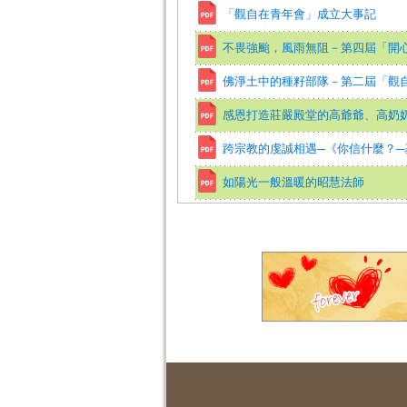
「觀自在青年會」成立大事記
不畏強颱，風雨無阻－第四屆「開
佛淨土中的種籽部隊－第二屆「觀
感恩打造莊嚴殿堂的高爺爺、高奶
跨宗教的虔誠相遇─《你信什麼？
如陽光一般溫暖的昭慧法師