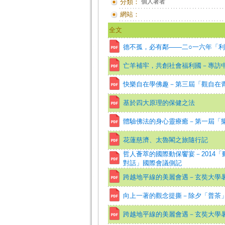
分類：
個人著者
網站：
全文
德不孤，必有鄰——二○一六年「
亡羊補牢，共創社會福利國－專訪
快樂自在學佛趣－第三屆「觀自在
基於四大原理的保健之法
體驗佛法的身心靈療癒－第一屆「
花蓮慈濟、太魯閣之旅隨行記
哲人薈萃的國際動保饗宴－2014
對話」國際會議側記
跨越地平線的美麗會遇－玄奘大學
向上一著的觀念提撕－除夕「普茶
跨越地平線的美麗會遇－玄奘大學