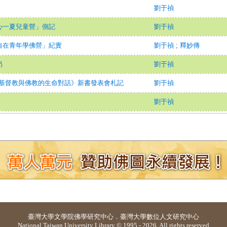
劉于禎
心一夏兒童營」側記
劉于禎
自在青年學佛營」紀實
劉于禎
;
釋妙傳
奶
劉于禎
─基督教與佛教的生命對話》新書發表會札記
劉于禎
劉于禎
臺灣大學
文學院佛學研究中心
．
臺灣大學數位人文研究中心
National Taiwan University Library © 1995 - 2026. All rights reserved