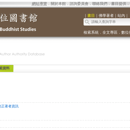
網站導覽
．
關於本館
．
諮詢委員會
．
聯絡我們
．
書目提供
．
｜
書目
｜
佛學著者
｜
站內
｜
檢索系統
．
全文專區
．
數位
範資料
校正著者資訊