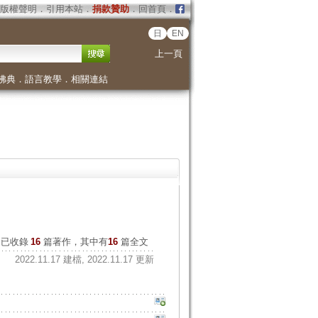
版權聲明
．
引用本站
．
捐款贊助
．
回首頁
．
日
EN
上一頁
佛典
．
語言教學
．
相關連結
已收錄
16
篇著作，其中有
16
篇全文
2022.11.17 建檔, 2022.11.17 更新