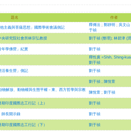
題名
作者
釋傳法
;
鄭靜明
;
吳文
利他主義與菩薩思想」國際學術會議側記
于禎
中央研究院社會所林宗弘教授
劉于禎 (整理)
;
林碧津 (潤
青年學佛營」紀實
劉于禎
釋性廣 =Shih, Shing-ku
劉于禎
樂活養生營」側記
劉于禎
劉于禎
;
陳悅萱
「動物解放、動物權與生態平權－東、西方哲學與宗教
陳悅萱
;
劉于禎
暑期印度國際志工行記（上）
劉于禎
」師長開示錄
劉于禎
暑期印度國際志工行記（下）
劉于禎