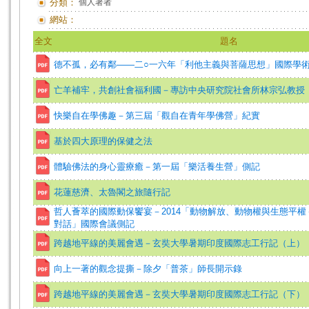
分類：
個人著者
網站：
全文
題名
德不孤，必有鄰——二○一六年「利他主義與菩薩思想」國際學
亡羊補牢，共創社會福利國－專訪中央研究院社會所林宗弘教授
快樂自在學佛趣－第三屆「觀自在青年學佛營」紀實
基於四大原理的保健之法
體驗佛法的身心靈療癒－第一屆「樂活養生營」側記
花蓮慈濟、太魯閣之旅隨行記
哲人薈萃的國際動保饗宴－2014「動物解放、動物權與生態平
對話」國際會議側記
跨越地平線的美麗會遇－玄奘大學暑期印度國際志工行記（上）
向上一著的觀念提撕－除夕「普茶」師長開示錄
跨越地平線的美麗會遇－玄奘大學暑期印度國際志工行記（下）