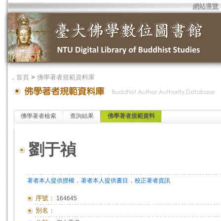
網站導覽
．
首頁
>
佛學著者規範資料庫
佛學著者檢索
查詢結果
佛學著者規範資料
劉于禎
．
．
著者本人提供授權
著者本人提供書目
校正著者資訊
序號：
164645
別名：