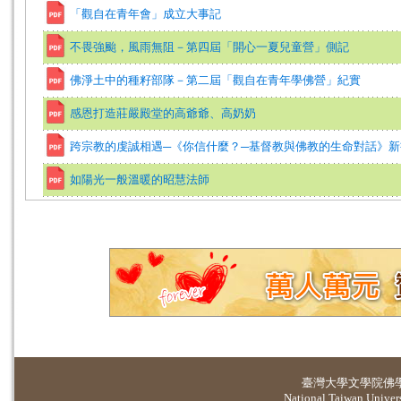
「觀自在青年會」成立大事記
不畏強颱，風雨無阻－第四屆「開心一夏兒童營」側記
佛淨土中的種籽部隊－第二屆「觀自在青年學佛營」紀實
感恩打造莊嚴殿堂的高爺爺、高奶奶
跨宗教的虔誠相遇─《你信什麼？─基督教與佛教的生命對話》
如陽光一般溫暖的昭慧法師
臺灣大學
文學院佛
National Taiwan Universi