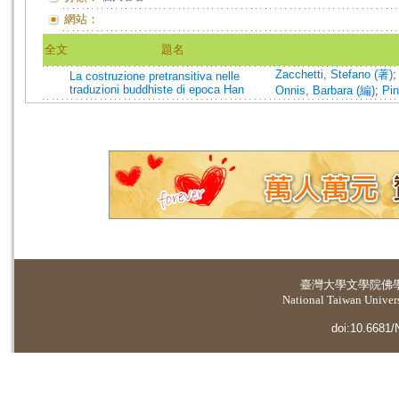
網站：
全文
題名
Zacchetti, Stefano (著)
La costruzione pretransitiva nelle
traduzioni buddhiste di epoca Han
Onnis, Barbara (編)
;
Pin
臺灣大學
文學院佛
National Taiwan Universi
doi:10.6681