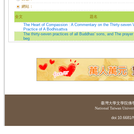
網站：
全文
題名
The Heart of Compassion : A Commentary on the Thirty-seven 
Practice of A Bodhisattva
The thirty-seven practices of all Buddhas' sons, and The prayer 
beg
臺灣大學
文學院佛
National Taiwan Universi
doi:10.6681