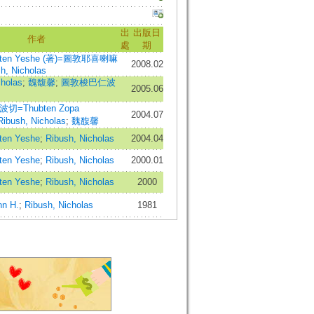
出
出版日
作者
處
期
bten Yeshe (著)=圖敦耶喜喇嘛
2008.02
h, Nicholas
cholas
;
魏馥馨
;
圖敦梭巴仁波
2005.06
=Thubten Zopa
2004.07
Ribush, Nicholas
;
魏馥馨
ten Yeshe
;
Ribush, Nicholas
2004.04
ten Yeshe
;
Ribush, Nicholas
2000.01
ten Yeshe
;
Ribush, Nicholas
2000
nn H.
;
Ribush, Nicholas
1981