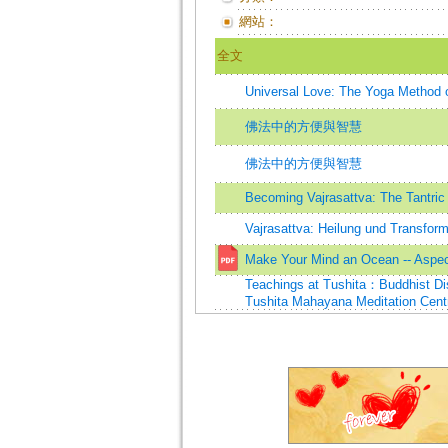
網站：
全文
Universal Love: The Yoga Method 
佛法中的方便與智慧
佛法中的方便與智慧
Becoming Vajrasattva: The Tantric 
Vajrasattva: Heilung und Transfor
Make Your Mind an Ocean -- Aspec
Teachings at Tushita：Buddhist Disc
Tushita Mahayana Meditation Centre