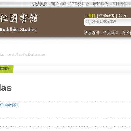
網站導覽
．
關於本館
．
諮詢委員會
．
聯絡我們
．
書目提供
．
｜
書目
｜
佛學著者
｜
站內
｜
檢索系統
．
全文專區
．
數位
範資料
las
校正著者資訊