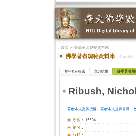
．
首頁
>
佛學著者規範資料庫
佛學著者檢索
查詢結果
佛學著者規
Ribush, Nicho
．
．
著者本人提供授權
著者本人提供書目
序號：
16634
別名：
分類：