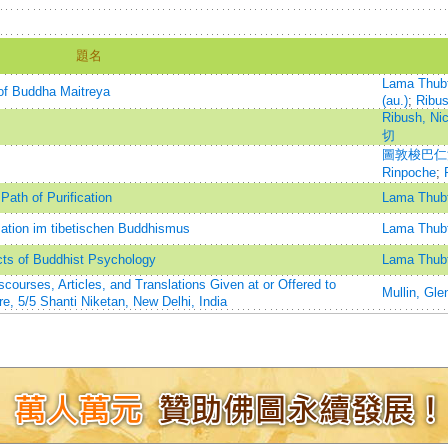
題名
Lama Thu
of Buddha Maitreya
(au.)
;
Ribus
Ribush, Ni
切
圖敦梭巴仁波切
Rinpoche
;
Path of Purification
Lama Thub
mation im tibetischen Buddhismus
Lama Thub
ts of Buddhist Psychology
Lama Thub
ourses, Articles, and Translations Given at or Offered to
Mullin, Gle
, 5/5 Shanti Niketan, New Delhi, India