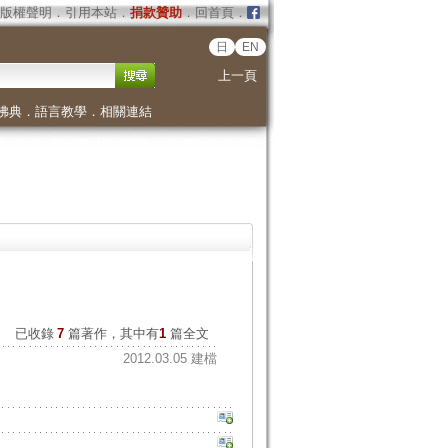
版權聲明
．
引用本站
．
捐款贊助
．
回首頁
．
日
EN
上一頁
佛典
．
語言教學
．
相關連結
已收錄
7
篇著作，其中有
1
篇全文
2012.03.05 建檔