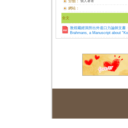
分類：
個人著者
網站：
全文
敦煌藏經洞所出外道口力論師文書《五百梵志經》研
Brahmans, a Manuscript about "Kou