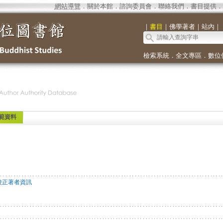
網站導覽
．
關於本館
．
諮詢委員會
．
聯絡我們
．
書目提供
．
｜
書目
｜
佛學著者
｜
站內
｜
檢索系統
．
全文專區
．
數位
範資料
校正著者資訊