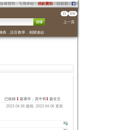
版權聲明
．
引用本站
．
捐款贊助
．
回首頁
．
日
EN
上一頁
佛典
．
語言教學
．
相關連結
已收錄
1
篇著作，其中有
1
篇全文
2023.04.06 建檔, 2023.04.06 更新