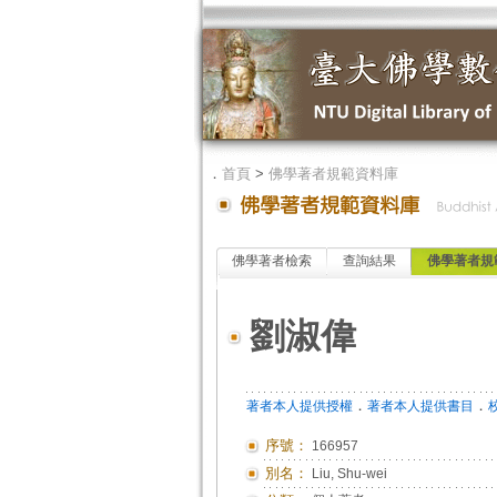
．
首頁
>
佛學著者規範資料庫
佛學著者檢索
查詢結果
佛學著者規
劉淑偉
．
．
著者本人提供授權
著者本人提供書目
序號：
166957
別名：
Liu, Shu-wei