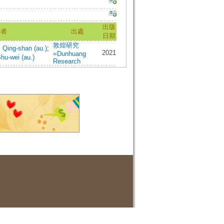
出版
作者
出處
日期
敦煌研究
ing-shan (au.)
;
2021
=Dunhuang
u-wei (au.)
Research