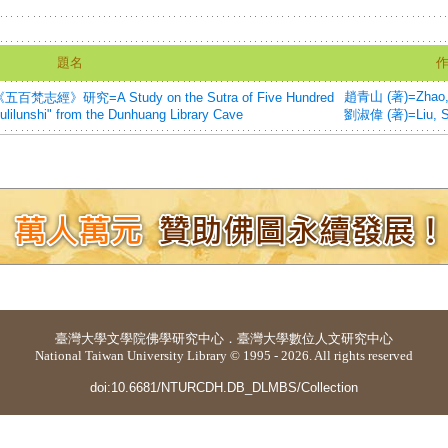
題名
趙青山 (著)=Zhao, Q
究=A Study on the Sutra of Five Hundred
lilunshi" from the Dunhuang Library Cave
劉淑偉 (著)=Liu, Sh
臺灣大學
文學院佛學研究中心
．
臺灣大學數位人文研究中心
National Taiwan University Library © 1995 - 2026. All rights reserved
doi:10.6681/NTURCDH.DB_DLMBS/Collection