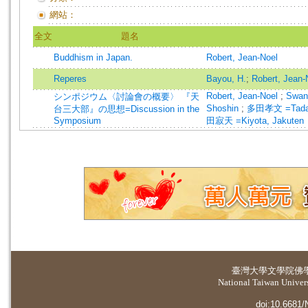
網站：
全文
題名
Buddhism in Japan.
Robert, Jean-Noel
Reperes
Bayou, H.
;
Robert, Jean-
Robert, Jean-Noel
;
Swan
シンポジウム〈討論會の概要〉 『天
Shoshin
;
多田孝文 =Tada
台三大部』の思想=Discussion in the
Symposium
田寂天 =Kiyota, Jakuten
臺灣大學
文學院佛
National Taiwan Universi
doi:10.6681