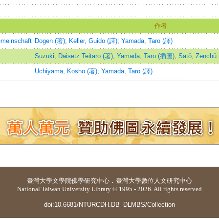
作者
emeinschaft
Dogen (著)
;
Keller, Guido (譯)
;
Yamada, Taro (譯)
Suzuki, Daisetz Teitaro (著)
;
Yamada, Taro (插圖)
;
Satô, Zenchû
Uchiyama, Kosho (著)
;
Yamada, Taro (譯)
臺灣大學
文學院佛學研究中心
．
臺灣大學數位人文研究中心
National Taiwan University Library © 1995 - 2026. All rights reserved
doi:10.6681/NTURCDH.DB_DLMBS/Collection