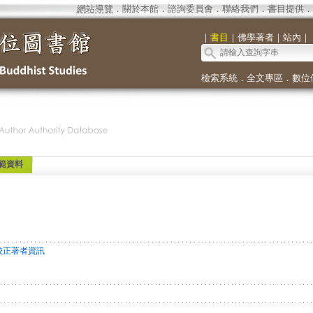
網站導覽
．
關於本館
．
諮詢委員會
．
聯絡我們
．
書目提供
．
｜
書目
｜
佛學著者
｜
站內
｜
檢索系統
．
全文專區
．
數位
範資料
校正著者資訊