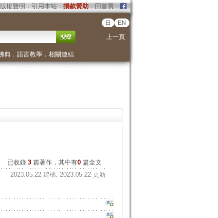
版權聲明
．
引用本站
．
捐款贊助
．
回首頁
．
日
EN
上一頁
佛典
．
語言教學
．
相關連結
已收錄
3
篇著作，其中有
0
篇全文
2023.05.22 建檔, 2023.05.22 更新