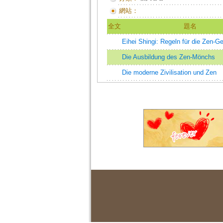
網站：
全文
題名
Eihei Shingi: Regeln für die Zen-G
Die Ausbildung des Zen-Mönchs
Die moderne Zivilisation und Zen