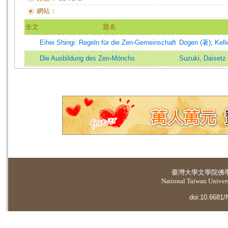
網站：
全文
題名
Eihei Shingi: Regeln für die Zen-Gemeinschaft
Dogen (著)
;
Kell
Die Ausbildung des Zen-Mönchs
Suzuki, Daisetz 
臺灣大學
文學院佛
National Taiwan Universi
doi:10.6681