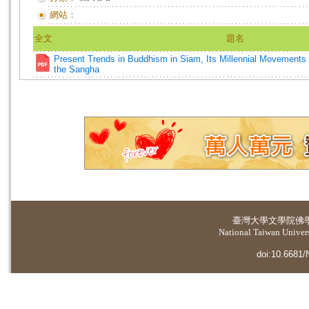
網站：
全文
題名
Present Trends in Buddhism in Siam, Its Millennial Movements a
the Sangha
臺灣大學
文學院佛
National Taiwan Universi
doi:10.6681