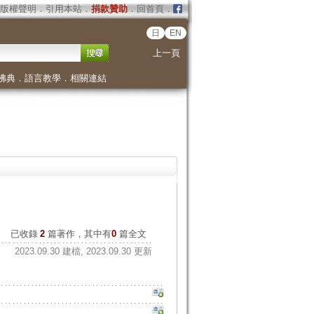
版權聲明
．
引用本站
．
捐款贊助
．
回首頁
．
日
EN
上一頁
佛典
．
語言教學
．
相關連結
已收錄
2
篇著作，其中有
0
篇全文
2023.09.30 建檔, 2023.09.30 更新