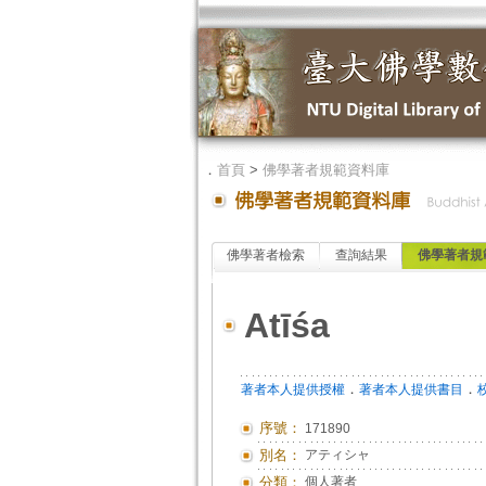
．
首頁
>
佛學著者規範資料庫
佛學著者檢索
查詢結果
佛學著者規
Atīśa
．
．
著者本人提供授權
著者本人提供書目
序號：
171890
別名：
アティシャ
分類：
個人著者