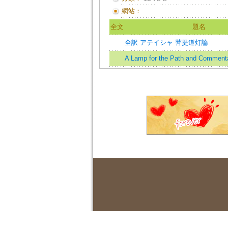
網站：
全文
題名
全訳 アテイシャ 菩提道灯論
A Lamp for the Path and Commenta