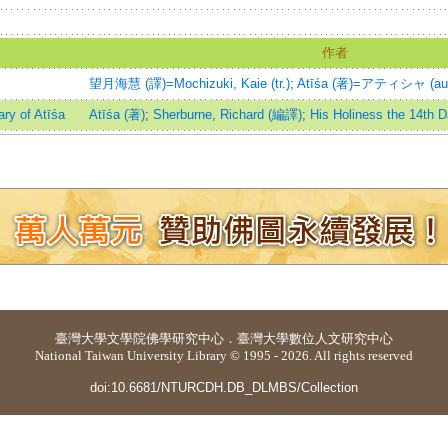
作者
望月海慧 (譯)=Mochizuki, Kaie (tr.)
;
Atīśa (著)=アティシャ (au.
ry of Atīśa
Atīśa (著)
;
Sherburne, Richard (編譯)
;
His Holiness the 14th 
臺灣大學
文學院佛學研究中心
．
臺灣大學數位人文研究中心
National Taiwan University Library © 1995 - 2026. All rights reserved
doi:10.6681/NTURCDH.DB_DLMBS/Collection