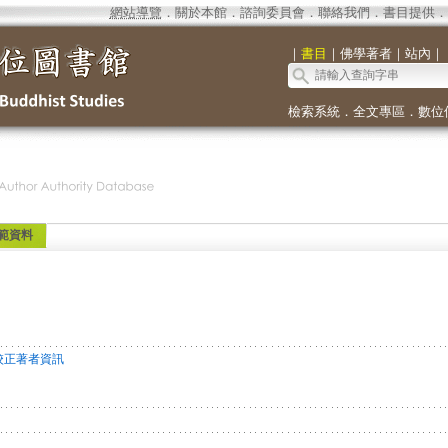
網站導覽
．
關於本館
．
諮詢委員會
．
聯絡我們
．
書目提供
．
｜
書目
｜
佛學著者
｜
站內
｜
檢索系統
．
全文專區
．
數位
範資料
校正著者資訊