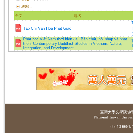
網站：
全文
題名
Tạp Chí Văn Hóa Phật Giáo
Phật học Việt Nam thời hiện đại: Bản chất, hội nhập và phát
triển=Contemporary Buddhist Studies in Vietnam: Nature,
Integration, and Development
臺灣大學
文學院佛
National Taiwan Universi
doi:10.6681