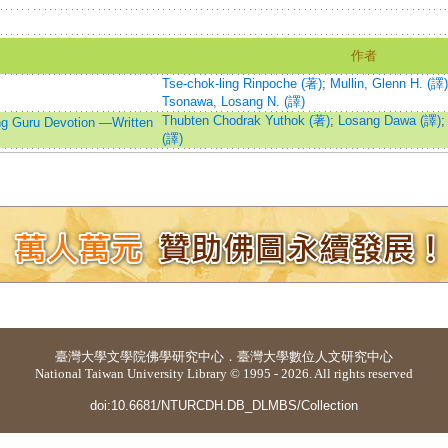
作者
Tse-chok-ling Rinpoche (著)
;
Mullin, Glenn H. (譯)
Tsonawa, Losang N. (譯)
Thubten Chodrak Yuthok (著)
;
Losang Dawa (譯)
ing Guru Devotion —Written
(譯)
臺灣大學
文學院佛學研究中心
．
臺灣大學數位人文研究中心
National Taiwan University Library © 1995 - 2026. All rights reserved
doi:10.6681/NTURCDH.DB_DLMBS/Collection