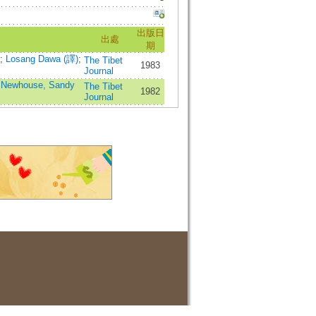
出版日
出處
期
;
Losang Dawa (譯)
;
The Tibet
1983
Journal
;
Newhouse, Sandy
The Tibet
1982
Journal