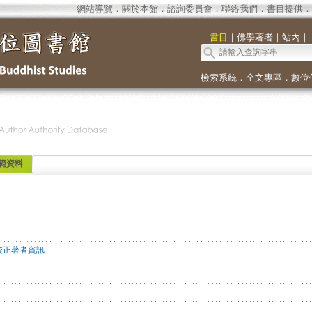
網站導覽
．
關於本館
．
諮詢委員會
．
聯絡我們
．
書目提供
．
｜
書目
｜
佛學著者
｜
站內
｜
檢索系統
．
全文專區
．
數位
範資料
校正著者資訊