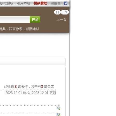
版權聲明
．
引用本站
．
捐款贊助
．
回首頁
．
日
EN
上一頁
佛典
．
語言教學
．
相關連結
已收錄
2
篇著作，其中有
2
篇全文
2023.12.01 建檔, 2023.12.01 更新