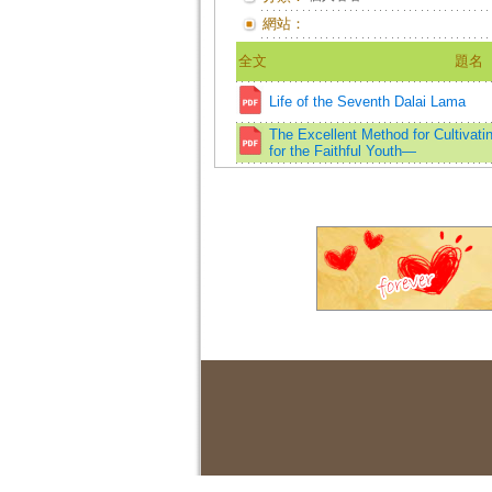
網站：
全文
題名
Life of the Seventh Dalai Lama
The Excellent Method for Cultivat
for the Faithful Youth—