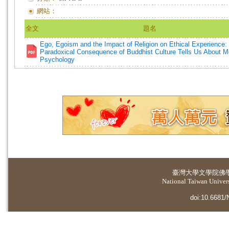
網站：
全文
題名
Ego, Egoism and the Impact of Religion on Ethical Experience:
Paradoxical Consequence of Buddhist Culture Tells Us About M
Psychology
臺灣大學
文學院佛
National Taiwan Universi
doi:10.6681