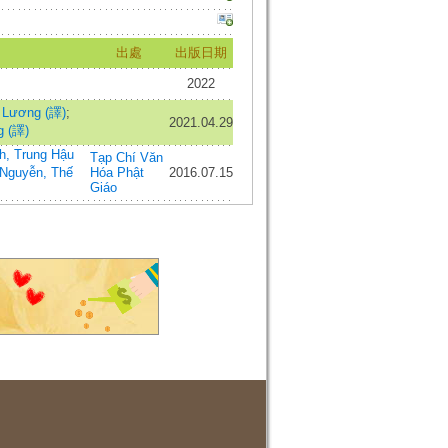
出處
出版日期
2022
 Lương (譯)
;
2021.04.29
g (譯)
h, Trung Hậu
Tạp Chí Văn
Nguyễn, Thế
Hóa Phật
2016.07.15
Giáo