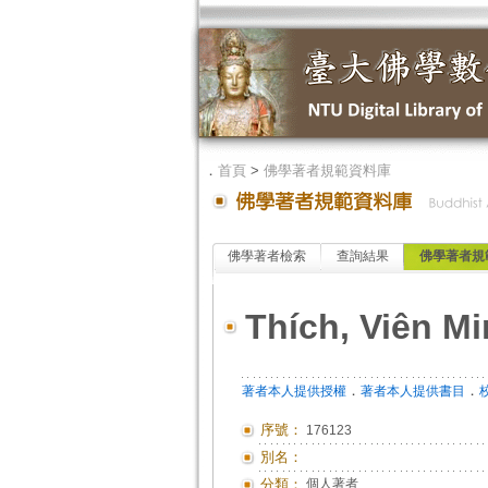
．
首頁
>
佛學著者規範資料庫
佛學著者檢索
查詢結果
佛學著者規
Thích, Viên M
．
．
著者本人提供授權
著者本人提供書目
序號：
176123
別名：
分類：
個人著者