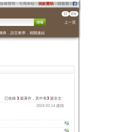
版權聲明
．
引用本站
．
捐款贊助
．
回首頁
．
日
EN
上一頁
佛典
．
語言教學
．
相關連結
已收錄
3
篇著作，其中有
3
篇全文
2024.03.14 建檔