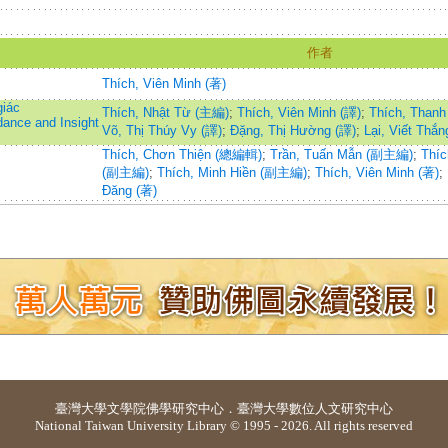
作者
Thích, Viên Minh (著)
giác
Thích, Nhật Từ (主編)
;
Thích, Viên Minh (譯)
;
Thích, Thanh
ance and Insight
Võ, Thị Thúy Vy (譯)
;
Đặng, Thị Hường (譯)
;
Lại, Viết Thắn
Thích, Chơn Thiện (總編輯)
;
Trần, Tuấn Mẫn (副主編)
;
Thíc
(副主編)
;
Thích, Minh Hiền (副主編)
;
Thích, Viên Minh (著)
;
Đăng (著)
臺灣大學
文學院佛學研究中心
．
臺灣大學數位人文研究中心
National Taiwan University Library © 1995 - 2026. All rights reserved