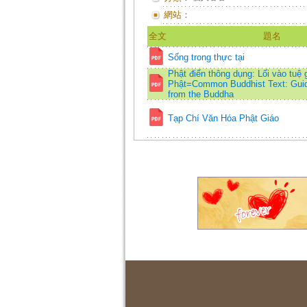
網站：
全文
題名
Sống trong thực tại
Phật điển thông dụng: Lối vào tuệ 
Phật=Common Buddhist Text: Guid
from the Buddha
Tạp Chí Văn Hóa Phật Giáo