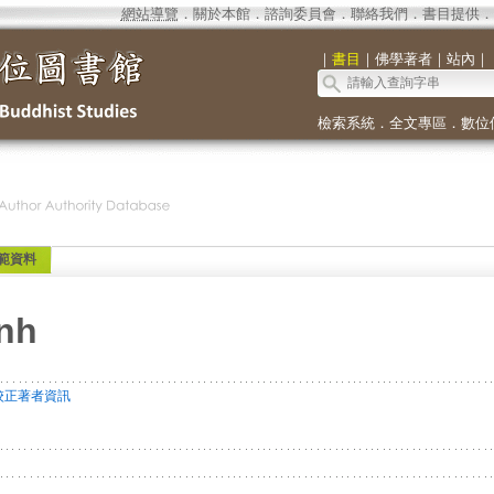
網站導覽
．
關於本館
．
諮詢委員會
．
聯絡我們
．
書目提供
．
｜
書目
｜
佛學著者
｜
站內
｜
檢索系統
．
全文專區
．
數位
範資料
inh
校正著者資訊