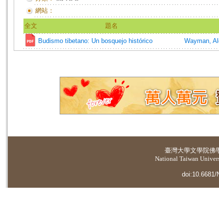
網站：
全文
題名
Budismo tibetano: Un bosquejo histórico
Wayman, Al
臺灣大學
文學院佛
National Taiwan Universi
doi:10.6681