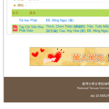
網站：
全文
題名
Tôi học Phật
Đỗ, Hồng Ngọc (著)
Thích, Chơn Thiện (總編輯)
;
Trần, Tuấn M
Tạp Chí Văn Hóa
Phật Giáo
(副主編)
;
Cao, Huy Hóa (著)
;
Đỗ, Hồng Ngọc
臺灣大學
文學院佛
National Taiwan Universi
doi:10.6681