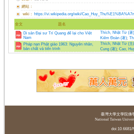
網站：
wiki：
https://vi.wikipedia.org/wiki/Cao_Huy_Thu%E1%BA%A7
全文
題名
Thích, Nhật Từ (著
Di sản Đại sư Trí Quang để lại cho Việt
Nam
Kiêm Đoàn (著)
;
Th
Thích, Nhật Từ (
Pháp nạn Phật giáo 1963: Nguyên nhân,
bản chất và tiến trình
Cung (著)
;
Cao, Hu
臺灣大學
文學院佛
National Taiwan Universi
doi:10.6681