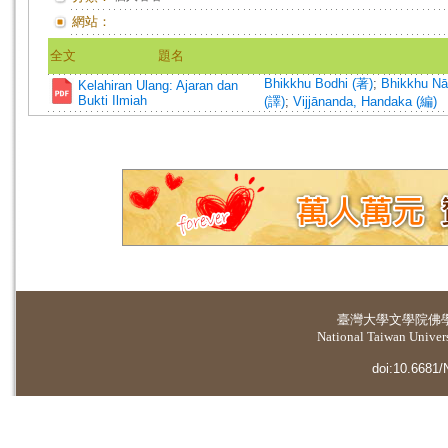
網站：
全文
題名
Bhikkhu Bodhi (著)
;
Bhikkhu Nā
Kelahiran Ulang: Ajaran dan
Bukti Ilmiah
(譯)
;
Vijjānanda, Handaka (編)
臺灣大學
文學院佛
National Taiwan Universi
doi:10.6681