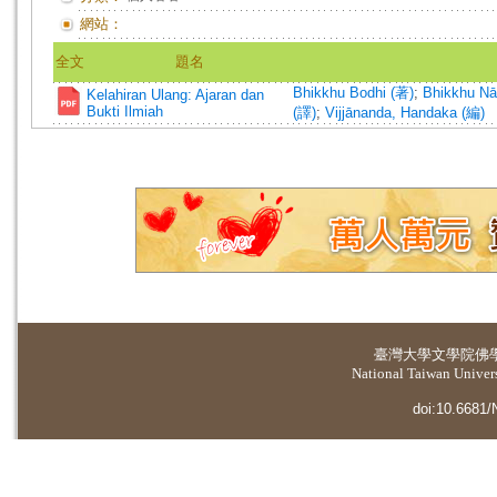
網站：
全文
題名
Bhikkhu Bodhi (著)
;
Bhikkhu Nā
Kelahiran Ulang: Ajaran dan
Bukti Ilmiah
(譯)
;
Vijjānanda, Handaka (編)
臺灣大學
文學院佛
National Taiwan Universi
doi:10.6681