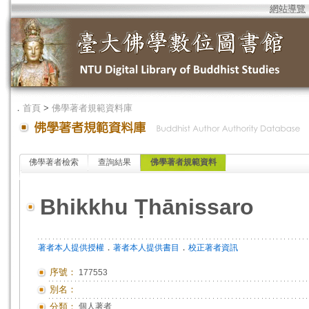
網站導覽
．
首頁
>
佛學著者規範資料庫
佛學著者檢索
查詢結果
佛學著者規範資料
Bhikkhu Ṭhānissaro
．
．
著者本人提供授權
著者本人提供書目
校正著者資訊
序號：
177553
別名：
分類：
個人著者