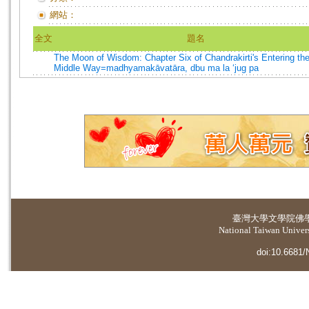
網站：
全文
題名
The Moon of Wisdom: Chapter Six of Chandrakirti's Entering th
Middle Way=madhyamakāvatāra, dbu ma la ‘jug pa
臺灣大學
文學院佛
National Taiwan Universi
doi:10.6681