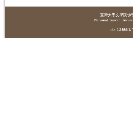
臺灣大學
文學院佛
National Taiwan Universi
doi:10.6681