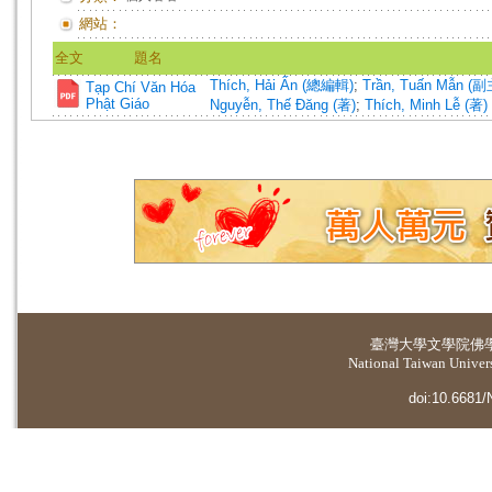
網站：
全文
題名
Thích, Hải Ấn (總編輯)
;
Trần, Tuấn Mẫn (
Tạp Chí Văn Hóa
Phật Giáo
Nguyễn, Thế Đăng (著)
;
Thích, Minh Lễ (著)
臺灣大學
文學院佛
National Taiwan Universi
doi:10.6681