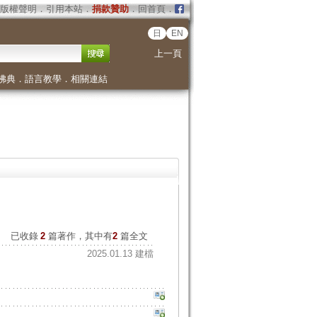
版權聲明
．
引用本站
．
捐款贊助
．
回首頁
．
日
EN
上一頁
佛典
．
語言教學
．
相關連結
已收錄
2
篇著作，其中有
2
篇全文
2025.01.13 建檔