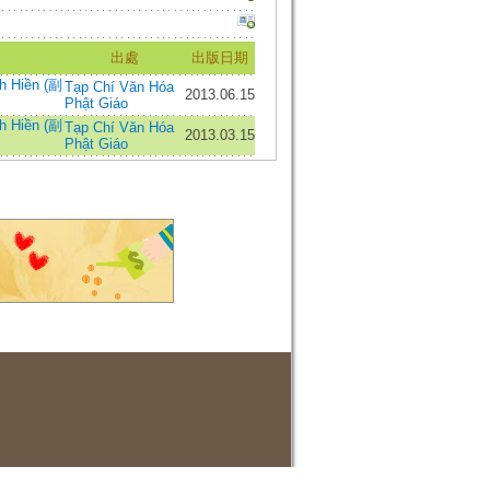
出處
出版日期
h Hiền (副
Tạp Chí Văn Hóa
2013.06.15
Phật Giáo
h Hiền (副
Tạp Chí Văn Hóa
2013.03.15
Phật Giáo