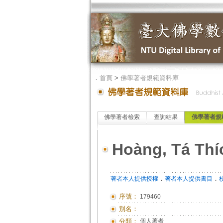
．
首頁
>
佛學著者規範資料庫
佛學著者檢索
查詢結果
佛學著者規
Hoàng, Tá Thí
．
．
著者本人提供授權
著者本人提供書目
序號：
179460
別名：
分類：
個人著者