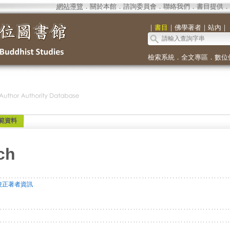
網站導覽
．
關於本館
．
諮詢委員會
．
聯絡我們
．
書目提供
．
｜
書目
｜
佛學著者
｜
站內
｜
檢索系統
．
全文專區
．
數位
範資料
ch
校正著者資訊