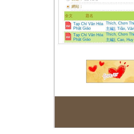
網站：
全文
題名
Thích, Chơn T
Tạp Chí Văn Hóa
Phật Giáo
主編)
;
Trần, Vă
Thích, Chơn T
Tạp Chí Văn Hóa
Phật Giáo
主編)
;
Cao, Huy