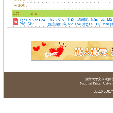
網站：
全文
題名
Thích, Chơn Thiện (總編輯)
;
Trần, Tuấn M
Tạp Chí Văn Hóa
Phật Giáo
(副主編)
;
Hồ, Anh Thái (著)
;
Lê, Duy Đoàn (
臺灣大學
文學院佛
National Taiwan Universi
doi:10.6681