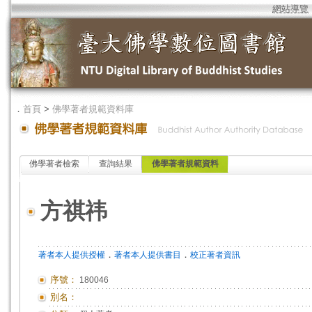
網站導覽
．
首頁
>
佛學著者規範資料庫
佛學著者檢索
查詢結果
佛學著者規範資料
方祺祎
．
．
著者本人提供授權
著者本人提供書目
校正著者資訊
序號：
180046
別名：