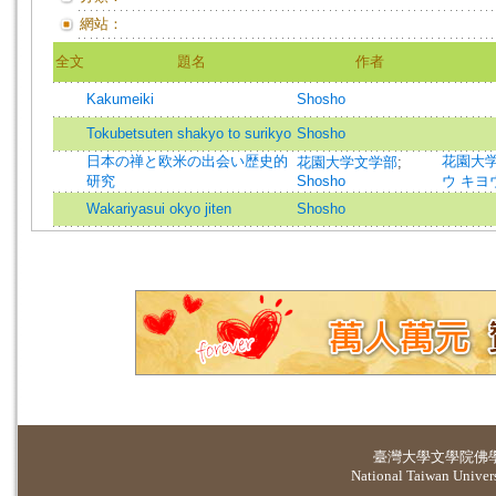
網站：
全文
題名
作者
Kakumeiki
Shosho
Tokubetsuten shakyo to surikyo
Shosho
日本の禅と欧米の出会い歴史的
花園大学研
花園大学文学部
;
研究
Shosho
ウ キヨ
Wakariyasui okyo jiten
Shosho
臺灣大學
文學院佛
National Taiwan Universi