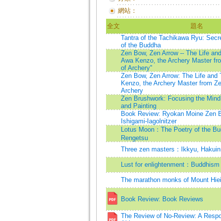
網站：
全文
題名
Tantra of the Tachikawa Ryu: Secr
of the Buddha
Zen Bow, Zen Arrow -- The Life an
Awa Kenzo, the Archery Master fro
of Archery"
Zen Bow, Zen Arrow: The Life and 
Kenzo, the Archery Master from Zen
Archery
Zen Brushwork: Focusing the Mind 
and Painting
Book Review: Ryokan Moine Zen B
Ishigami-Iagolnitzer
Lotus Moon：The Poetry of the Bu
Rengetsu
Three zen masters：Ikkyu, Hakuin
Lust for enlightenment：Buddhism a
The marathon monks of Mount Hie
Book Review: Book Reviews
The Review of No-Review: A Respo