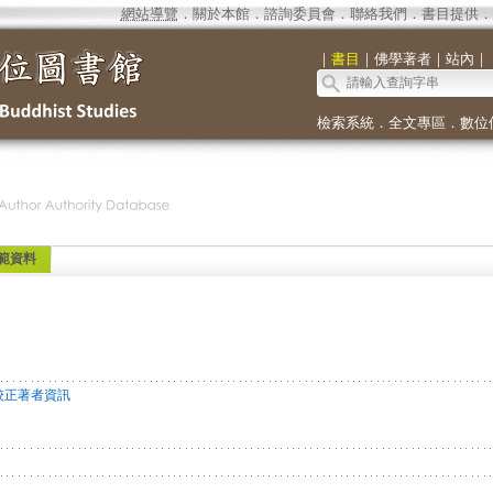
網站導覽
．
關於本館
．
諮詢委員會
．
聯絡我們
．
書目提供
．
｜
書目
｜
佛學著者
｜
站內
｜
檢索系統
．
全文專區
．
數位
範資料
校正著者資訊