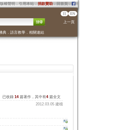
版權聲明
．
引用本站
．
捐款贊助
．
回首頁
．
日
EN
上一頁
佛典
．
語言教學
．
相關連結
已收錄
14
篇著作，其中有
4
篇全文
2012.03.05 建檔