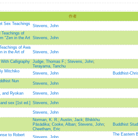
作者
et Sex Teachings
Stevens, John
d Teachings of
m "Zen in the Art
Stevens, John
Teachings of Awa
 in the Art of
Stevens, John
With Calligraphy
Judge, Thomas F.
;
Stevens, John
;
Terayama, Tanchu
y Mitchiko
Stevens, John
Buddhist-Chri
ddhist Nun
Stevens, John
, and Ryokan
Stevens, John
nd sex [1st ed.]
Stevens, John
i
Stevens, John
Norman, K. R.
;
Austin, Jack
;
Bhikkhu
Pāsādika
;
Cooke, Alban
;
Stevens, John
;
Buddhist Stud
Cheetham, Eric
The Easte
nse to Robert
Stevens, John