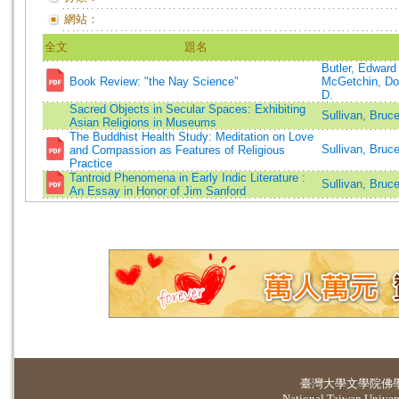
網站：
全文
題名
Butler, Edward
Book Review: "the Nay Science"
McGetchin, Do
D.
Sacred Objects in Secular Spaces: Exhibiting
Sullivan, Bruc
Asian Religions in Museums
The Buddhist Health Study: Meditation on Love
Sullivan, Bruc
and Compassion as Features of Religious
Practice
Tantroid Phenomena in Early Indic Literature :
Sullivan, Bruc
An Essay in Honor of Jim Sanford
臺灣大學
文學院佛
National Taiwan Universi