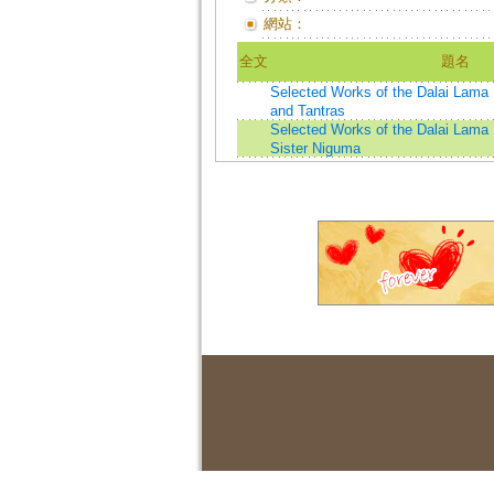
網站：
全文
題名
Selected Works of the Dalai Lama 
and Tantras
Selected Works of the Dalai Lama 
Sister Niguma