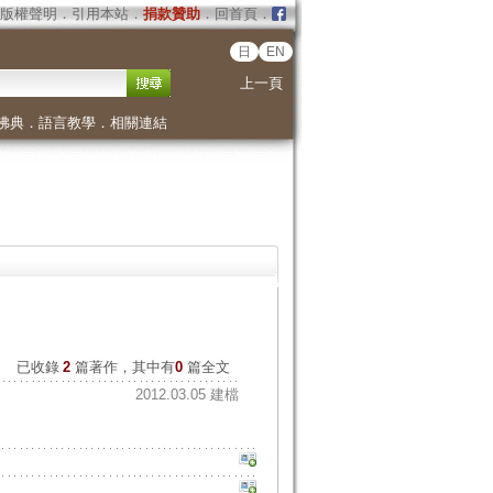
版權聲明
．
引用本站
．
捐款贊助
．
回首頁
．
日
EN
上一頁
佛典
．
語言教學
．
相關連結
已收錄
2
篇著作，其中有
0
篇全文
2012.03.05 建檔