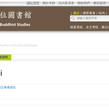
網站導覽
．
關於本館
．
諮詢委員會
．
聯絡我們
．
書目提供
．
｜
書目
｜
佛學著者
｜
站內
｜
檢索系統
．
全文專區
．
數位
範資料
i
校正著者資訊