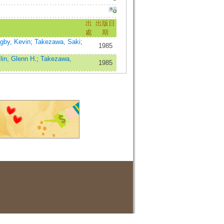
出
出版日
處
期
gby, Kevin
;
Takezawa, Saki
;
1985
lin, Glenn H.
;
Takezawa,
1985