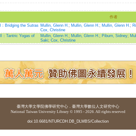
作者
I：Bridging the Sutras
Mullin, Glenn H.
;
Mullin, Glenn H.
;
Mullin, Glenn H.
;
Ri
Cox, Christine
II：Tantric Yogas of
Mullin, Glenn H.
;
Mullin, Glenn H.
;
Piburn, Sidney
;
Mul
Saki
;
Cox, Christine
臺灣大學
文學院佛學研究中心
．
臺灣大學數位人文研究中心
National Taiwan University Library © 1995 - 2026. All rights reserved
doi:10.6681/NTURCDH.DB_DLMBS/Collection