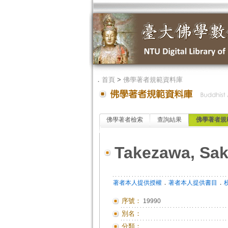
．
首頁
>
佛學著者規範資料庫
佛學著者檢索
查詢結果
佛學著者規
Takezawa, Sak
．
．
著者本人提供授權
著者本人提供書目
序號：
19990
別名：
分類：