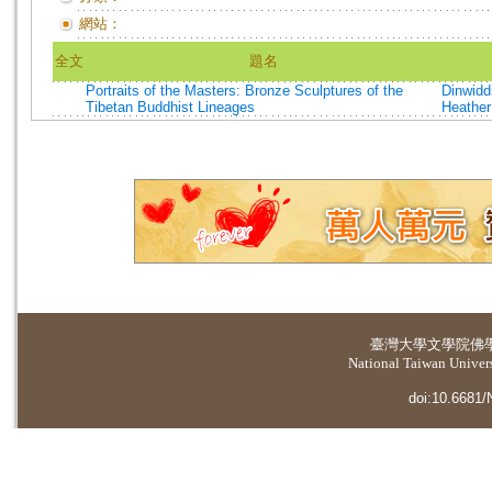
網站：
全文
題名
Portraits of the Masters: Bronze Sculptures of the
Dinwidd
Tibetan Buddhist Lineages
Heather
臺灣大學
文學院佛
National Taiwan Universi
doi:10.6681