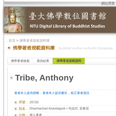
網站導覽
．
首頁
>
佛學著者規範資料庫
佛學著者檢索
查詢結果
佛學著者規範資料
Tribe, Anthony
．
．
著者本人提供授權
著者本人提供書目
校正著者資訊
序號：
20720
別名：
Dharmachari Anandajyoti
=
托拉巴, 安東尼
分類：
個人著者