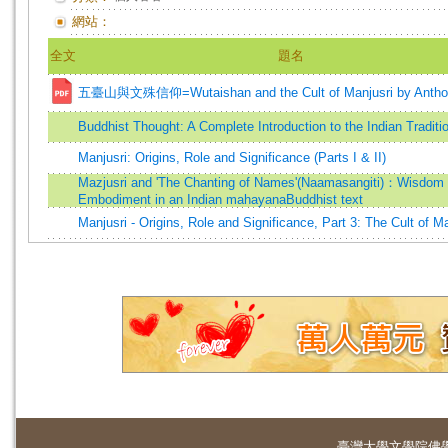
網站：
全文
題名
五臺山與文殊信仰=Wutaishan and the Cult of Manjusri by Anthon
Buddhist Thought: A Complete Introduction to the Indian Traditi
Manjusri: Origins, Role and Significance (Parts I & II)
Mazjusri and 'The Chanting of Names'(Naamasangiti)：Wisdom 
Embodiment in an Indian mahayanaBuddhist text
Manjusri - Origins, Role and Significance, Part 3: The Cult of Ma
臺灣大學
文學院佛