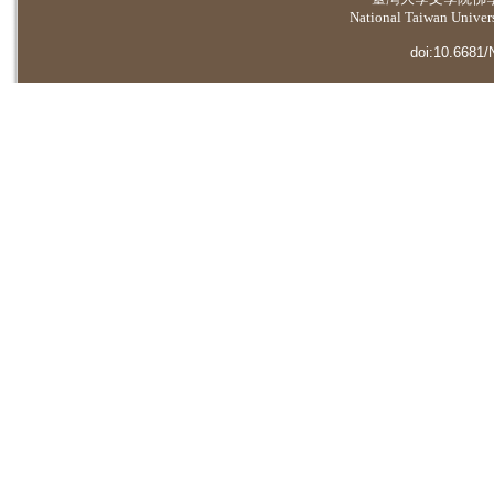
National Taiwan Universi
doi:10.6681