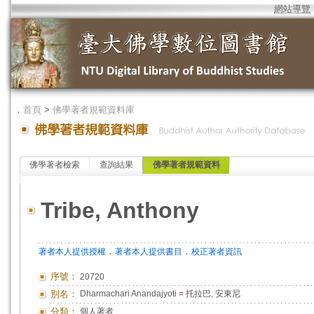
網站導覽
．
首頁
>
佛學著者規範資料庫
佛學著者檢索
查詢結果
佛學著者規範資料
Tribe, Anthony
．
．
著者本人提供授權
著者本人提供書目
校正著者資訊
序號：
20720
別名：
Dharmachari Anandajyoti
=
托拉巴, 安東尼
分類：
個人著者