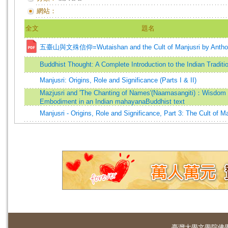
網站：
全文
題名
五臺山與文殊信仰=Wutaishan and the Cult of Manjusri by Anthon
Buddhist Thought: A Complete Introduction to the Indian Traditi
Manjusri: Origins, Role and Significance (Parts I & II)
Mazjusri and 'The Chanting of Names'(Naamasangiti)：Wisdom 
Embodiment in an Indian mahayanaBuddhist text
Manjusri - Origins, Role and Significance, Part 3: The Cult of Ma
臺灣大學
文學院佛