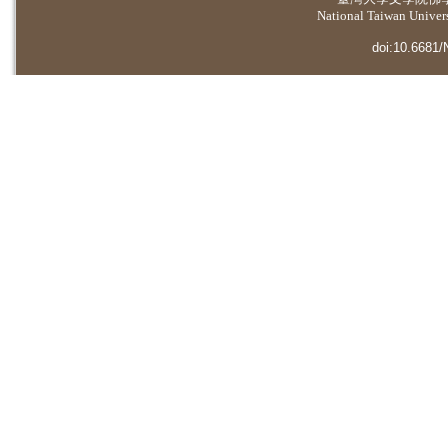
National Taiwan Universi
doi:10.6681