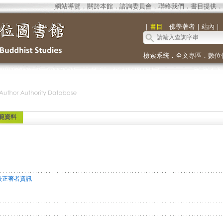
網站導覽
．
關於本館
．
諮詢委員會
．
聯絡我們
．
書目提供
．
｜
書目
｜
佛學著者
｜
站內
｜
檢索系統
．
全文專區
．
數位
範資料
校正著者資訊