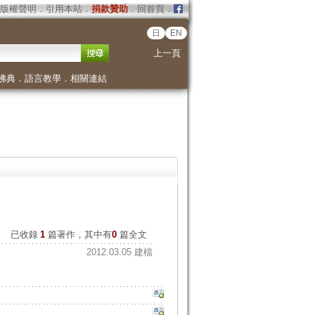
版權聲明
．
引用本站
．
捐款贊助
．
回首頁
．
日
EN
上一頁
佛典
．
語言教學
．
相關連結
已收錄
1
篇著作，其中有
0
篇全文
2012.03.05 建檔