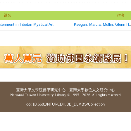
題名
作者
enment in Tibetan Mystical Art
Keegan, Marcia
;
Mullin, Glenn H.
臺灣大學
文學院佛學研究中心
．
臺灣大學數位人文研究中心
National Taiwan University Library © 1995 - 2026. All rights reserved
doi:10.6681/NTURCDH.DB_DLMBS/Collection