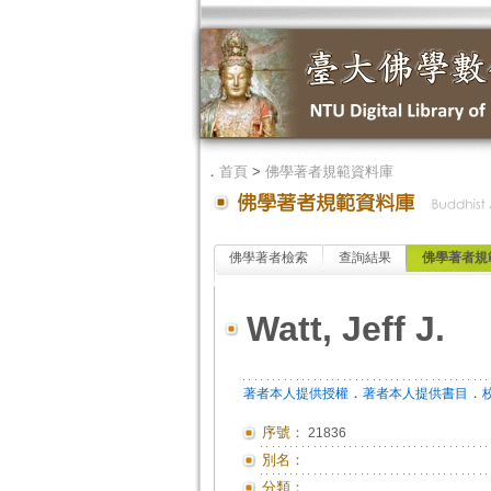
．
首頁
>
佛學著者規範資料庫
佛學著者檢索
查詢結果
佛學著者規
Watt, Jeff J.
．
．
著者本人提供授權
著者本人提供書目
序號：
21836
別名：
分類：