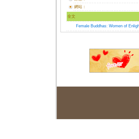
網站：
全文
Female Buddhas: Women of Enlight