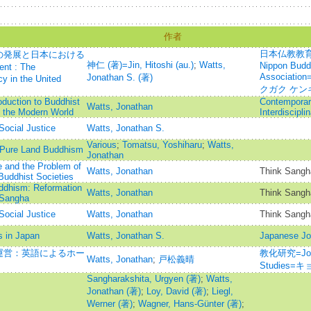
作者
日本仏教教育学研
の発展と日本における
神仁 (著)=Jin, Hitoshi (au.)
;
Watts,
Nippon Budd
t : The
Associat
Jonathan S. (著)
y in the United
クガク ケン
oduction to Buddhist
Contemporar
Watts, Jonathan
n the Modern World
Interdiscipli
ocial Justice
Watts, Jonathan S.
Various
;
Tomatsu, Yoshiharu
;
Watts,
n Pure Land Buddhism
Jonathan
e and the Problem of
Watts, Jonathan
Think Sangh
Buddhist Societies
uddhism: Reformation
Watts, Jonathan
Think Sangh
 Sangha
ocial Justice
Watts, Jonathan
Think Sangh
s in Japan
Watts, Jonathan S.
Japanese Jou
運営：英語によるホー
教化研究=Journa
Watts, Jonathan
;
戸松義晴
Studies
Sangharakshita, Urgyen (著)
;
Watts,
Jonathan (著)
;
Loy, David (著)
;
Liegl,
Werner (著)
;
Wagner, Hans-Günter (著)
;