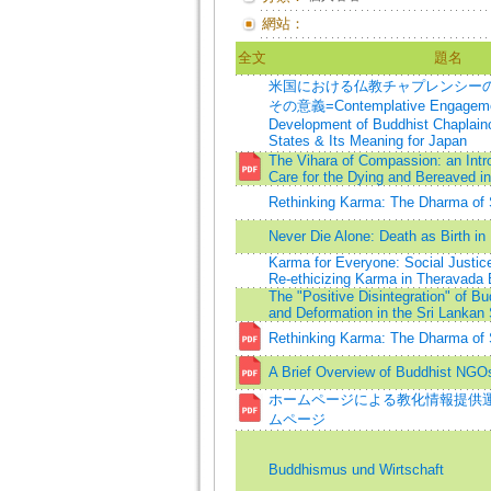
網站：
全文
題名
米国における仏教チャプレンシー
その意義=Contemplative Engagemen
Development of Buddhist Chaplainc
States & Its Meaning for Japan
The Vihara of Compassion: an Intr
Care for the Dying and Bereaved i
Rethinking Karma: The Dharma of S
Never Die Alone: Death as Birth i
Karma for Everyone: Social Justic
Re-ethicizing Karma in Theravada 
The "Positive Disintegration" of B
and Deformation in the Sri Lankan
Rethinking Karma: The Dharma of S
A Brief Overview of Buddhist NGO
ホームページによる教化情報提供
ムページ
Buddhismus und Wirtschaft