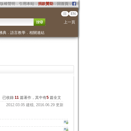
版權聲明
．
引用本站
．
捐款贊助
．
回首頁
．
日
EN
上一頁
佛典
．
語言教學
．
相關連結
已收錄
11
篇著作，其中有
5
篇全文
2012.03.05 建檔, 2016.06.29 更新