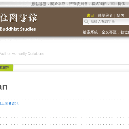
網站導覽
．
關於本館
．
諮詢委員會
．
聯絡我們
．
書目提供
．
｜
書目
｜
佛學著者
｜
站內
｜
檢索系統
．
全文專區
．
數位
範資料
an
校正著者資訊