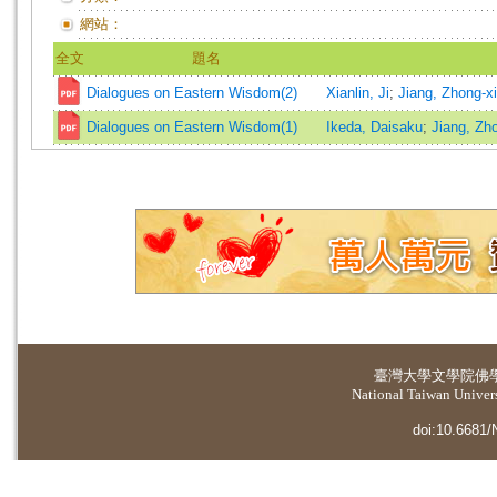
網站：
全文
題名
Dialogues on Eastern Wisdom(2)
Xianlin, Ji
;
Jiang, Zhong-x
Dialogues on Eastern Wisdom(1)
Ikeda, Daisaku
;
Jiang, Zh
臺灣大學
文學院佛
National Taiwan Universi
doi:10.6681