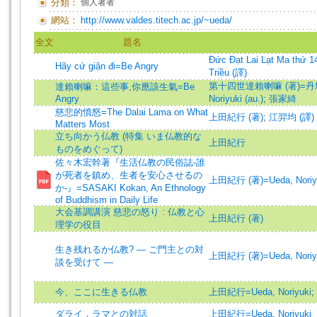
分類：
個人著者
網站：
http://www.valdes.titech.ac.jp/~ueda/
全文
題名
Đức Đạt Lai Lạt Ma thứ 1
Hãy cứ giận đi=Be Angry
Triều (譯)
第十四世達賴喇嘛 (著)=丹增嘉
達賴喇嘛：這些事,你應該生氣=Be
Angry
Noriyuki (au.)
;
張家綺
慈悲的憤怒=The Dalai Lama on What
上田紀行 (著)
;
江羿均 (譯)
Matters Most
立ち向かう仏教 (特集 いま仏教的な
上田紀行
ものをめぐって)
佐々木宏幹著『生活仏教の民俗誌-誰
が死者を鎮め、生者を安心させるの
上田紀行 (著)=Ueda, Noriyuk
か-』=SASAKI Kokan, An Ethnology
of Buddhism in Daily Life
大会基調講演 慈悲の怒り : 仏教と心
上田紀行 (著)
理学の役目
生き残れるか仏教? ― ご門主との対
上田紀行 (著)=Ueda, Noriyuk
談を受けて ―
今、ここに生きる仏教
上田紀行=Ueda, Noriyuki
;
ダライ．ラマとの対話
上田紀行=Ueda, Noriyuki