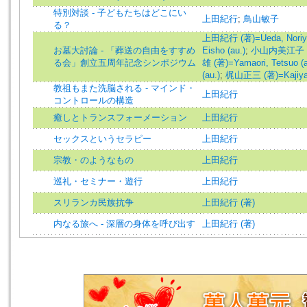
特別対談 - 子どもたちはどこにい
上田紀行
;
鳥山敏子
る？
上田紀行 (著)=Ueda, Noriyuk
お墓大討論 - 「葬送の自由をすすめ
Eisho (au.)
;
小山内美江子 (著)
る会」創立五周年記念シンポジウム
雄 (著)=Yamaori, Tetsuo (a
(au.)
;
梶山正三 (著)=Kajiyam
教祖もまた洗脳される - マインド・
上田紀行
コントロールの構造
癒しとトランスフォーメーション
上田紀行
セックスというセラピー
上田紀行
宗教・のようなもの
上田紀行
巡礼・セミナー・遊行
上田紀行
スリランカ民族抗争
上田紀行 (著)
内なる旅へ - 深層の身体を呼び出す
上田紀行 (著)