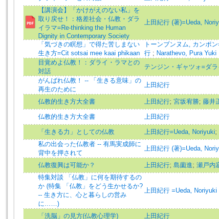
【講演会】「かけがえのない私」を
取り戻せ！：格差社会・仏教・ダラ
上田紀行 (著)=Ueda, Noriyuk
イラマ=Re-thinking the Human
Dignity in Contemporary Society
「気づきの瞑想」で得た苦しまない
トーンブンヌム, カンポン=Tho
生き方=Cit sotsai mee kaai phikaan
行
;
Narathevo, Pura Yuki
目覚めよ仏教！：ダライ・ラマとの
テンジン・ギャツォ=ダラ
対話
がんばれ仏教！ -- 「生きる意味」の
上田紀行
再生のために
仏教的生き方大全書
上田紀行
;
宮坂宥勝
;
藤井
仏教的生き方大全書
上田紀行
「生きる力」としての仏教
上田紀行=Ueda, Noriyuki
;
私の出会った仏教者 -- 有馬実成師に
上田紀行 (著)=Ueda, Noriyuk
背中を押されて
仏教復興は可能か？
上田紀行
;
島薗進
;
瀬戸内
特集対談 「仏教」に何を期待するの
か (特集 「仏教」をどう生かせるか?
上田紀行 =Ueda, Noriyuki
-- 生き方に、心と暮らしの営み
に……)
「洗脳」の見方(仏教心理学)
上田紀行