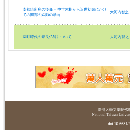
南都絵所座の後裔 -- 中世末期から近世初頭にかけ
大河内智之 (著)
ての南都の絵師の動向
室町時代の奈良仏師について
大河内智之 (著)
臺灣大學
文學院佛
National Taiwan Universi
doi:10.6681