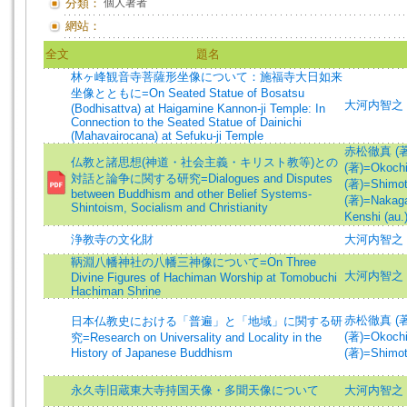
分類：
個人著者
網站：
全文
題名
林ヶ峰観音寺菩薩形坐像について：施福寺大日如来
坐像とともに=On Seated Statue of Bosatsu
大河内智之 (著)
(Bodhisattva) at Haigamine Kannon-ji Temple: In
Connection to the Seated Statue of Dainichi
(Mahavairocana) at Sefuku-ji Temple
赤松徹真 (著)=
仏教と諸思想(神道・社会主義・キリスト教等)との
(著)=Okochi
対話と論争に関する研究=Dialogues and Disputes
(著)=Shimot
between Buddhism and other Belief Systems-
(著)=Nakaga
Shintoism, Socialism and Christianity
Kenshi (au.
浄教寺の文化財
大河内智之
鞆淵八幡神社の八幡三神像について=On Three
大河内智之 (著)
Divine Figures of Hachiman Worship at Tomobuchi
Hachiman Shrine
赤松徹真 (著)=
日本仏教史における「普遍」と「地域」に関する研
(著)=Okochi
究=Research on Universality and Locality in the
History of Japanese Buddhism
(著)=Shimot
永久寺旧蔵東大寺持国天像・多聞天像について
大河内智之 (著)