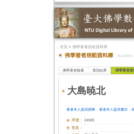
．
首頁
>
佛學著者規範資料庫
佛學著者檢索
查詢結果
佛學著者規
大島暁北
．
．
著者本人提供授權
著者本人提供書目
序號：
24995
別名：