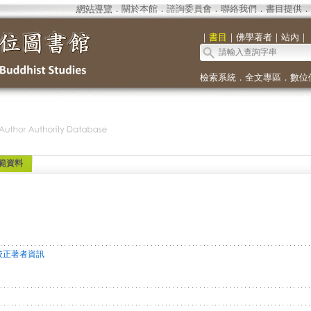
網站導覽
．
關於本館
．
諮詢委員會
．
聯絡我們
．
書目提供
．
｜
書目
｜
佛學著者
｜
站內
｜
檢索系統
．
全文專區
．
數位
範資料
校正著者資訊