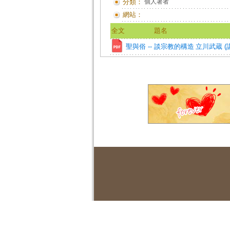
分類：
個人著者
網站：
全文
題名
聖與俗 -- 談宗教的構造
立川武蔵 (講述)