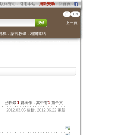
版權聲明
．
引用本站
．
捐款贊助
．
回首頁
．
日
EN
上一頁
佛典
．
語言教學
．
相關連結
已收錄
1
篇著作，其中有
1
篇全文
2012.03.05 建檔, 2012.06.22 更新