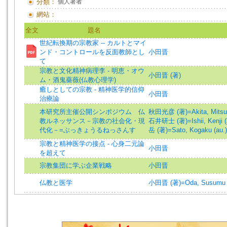
分類：
個人著者
網站：
全文
題名
世紀転換期の宗教家 -- カルトとマイ
ンド・コントロールを反面教師とし
小田晋
て
宗教と文化精神病理李 - 明恵・オウ
小田晋 (著)
ム・酒鬼薔薇(仏教心理学)
癒しとしての宗教 - 精神医学的信仰
小田晋
治療論
本研究所主催公開シンポジウム 仏
秋田光彦 (著)=Akita, Mitsuh
教ルネッサンス－宗教の社会化・現
石井研士 (著)=Ishii, Kenji (
代化－=ぶっきょうるねっさんす
岳 (著)=Sato, Kogaku (au.)
宗教と精神医学の接点 - 心身二元論
小田晋
を超えて
宗教集団に学ぶ企業戦略
小田晋
仏教と医学
小田晋 (著)=Oda, Susumu (