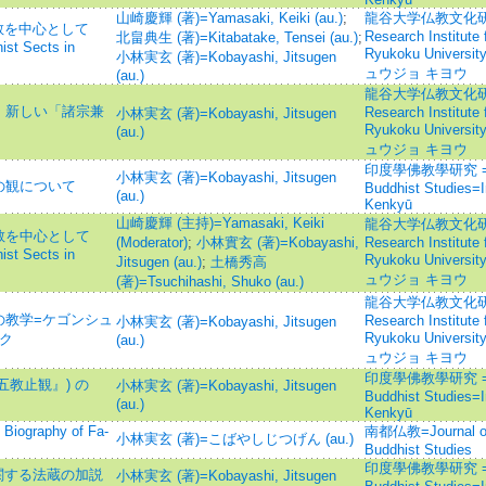
山崎慶輝 (著)=Yamasaki, Keiki (au.)
;
龍谷大学仏教文化研究所
教を中心として
Research Institute 
北畠典生 (著)=Kitabatake, Tensei (au.)
;
ist Sects in
Ryukoku Unive
小林実玄 (著)=Kobayashi, Jitsugen
ュウジョ キヨウ
(au.)
龍谷大学仏教文化研究所
：新しい「諸宗兼
Research Institute 
小林実玄 (著)=Kobayashi, Jitsugen
Ryukoku Unive
(au.)
ュウジョ キヨウ
印度學佛教學研究 =Jour
小林実玄 (著)=Kobayashi, Jitsugen
の観について
Buddhist Studies=
(au.)
Kenkyū
山崎慶輝 (主持)=Yamasaki, Keiki
龍谷大学仏教文化研究所
教を中心として
(Moderator)
;
小林實玄 (著)=Kobayashi,
Research Institute 
ist Sects in
Ryukoku Unive
Jitsugen (au.)
;
土橋秀高
ュウジョ キヨウ
(著)=Tsuchihashi, Shuko (au.)
龍谷大学仏教文化研究所
の教学=ケゴンシュ
Research Institute 
小林実玄 (著)=Kobayashi, Jitsugen
Ryukoku Unive
ガク
(au.)
ュウジョ キヨウ
印度學佛教學研究 =Jour
教止観』) の
小林実玄 (著)=Kobayashi, Jitsugen
Buddhist Studies=
(au.)
Kenkyū
graphy of Fa-
南都仏教=Journal of t
小林実玄 (著)=こばやしじつげん (au.)
Buddhist Studies
印度學佛教學研究 =Jour
関する法蔵の加説
小林実玄 (著)=Kobayashi, Jitsugen