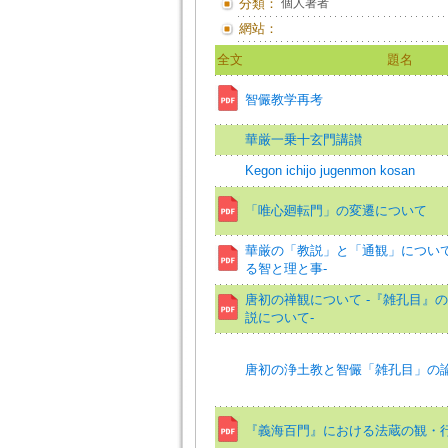
分類：
個人著者
網站：
全文
題名
智儼教学再考
華厳一乗十玄門講讃
Kegon ichijo jugenmon kosan
「唯心廻転門」の変遷について
華厳の「教説」と「通観」について
る智と理と事-
唐初の禅観について -『雑孔目』
説について-
唐初の浄土教と智儼「雑孔目」の
『義海百門』における法蔵の観・