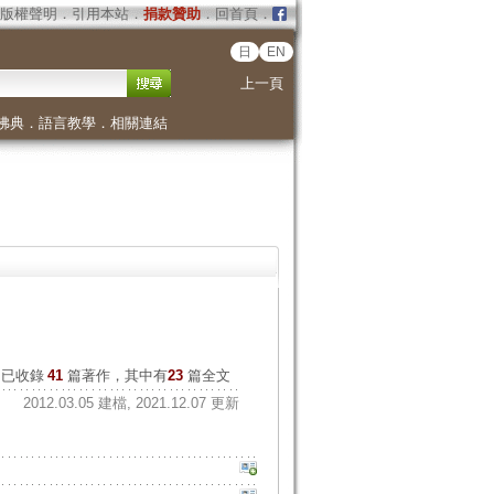
版權聲明
．
引用本站
．
捐款贊助
．
回首頁
．
日
EN
上一頁
佛典
．
語言教學
．
相關連結
已收錄
41
篇著作，其中有
23
篇全文
2012.03.05 建檔, 2021.12.07 更新