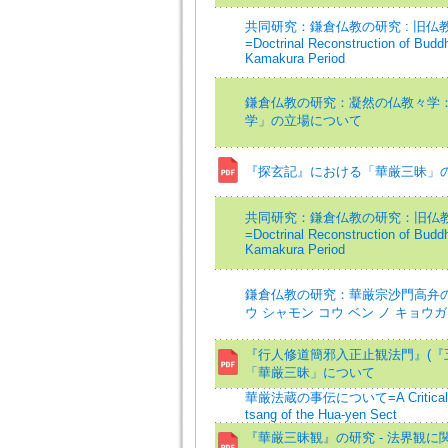
共同研究：鎌倉仏教の研究 : 旧仏
=Doctrinal Reconstruction of Buddh
Kamakura Period
鎌倉仏教の研究：凝然の仏教々学
学」の立場について
『探玄記』における「華厳三昧」
共同研究：鎌倉仏教の研究：旧仏
=Doctrinal Reconstruction of Buddh
Kamakura Period
鎌倉仏教の研究：華厳宗沙門高弁
ウ シャモン コウ ベン ノ キョウ
『行人修道簡邪入正止観法門』(『五
「華厳三昧」について
華厳法蔵の事伝について=A Critical Bio
tsang of the Hua-yen Sect
『華厳三昧観』の研究 - 法界観に