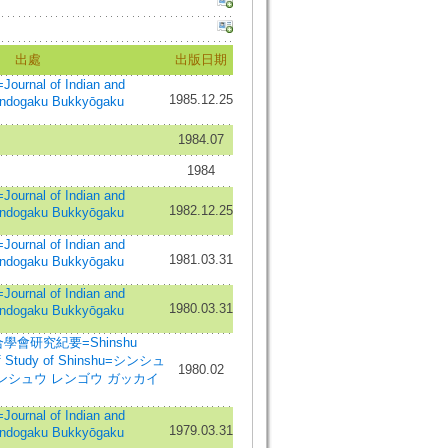
出處
出版日期
nal of Indian and
1985.12.25
Indogaku Bukkyōgaku
1984.07
1984
nal of Indian and
1982.12.25
Indogaku Bukkyōgaku
nal of Indian and
1981.03.31
Indogaku Bukkyōgaku
nal of Indian and
1980.03.31
Indogaku Bukkyōgaku
學會研究紀要=Shinshu
 of Study of Shinshu=シンシュ
1980.02
シンシュウ レンゴウ ガッカイ
nal of Indian and
1979.03.31
Indogaku Bukkyōgaku