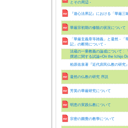
とその周辺 -
『遊心法界記』における「華厳三
華厳宗初期の修観の状況について
「華厳玄義章等雑義」と凝然 - 「
記」の断簡について -
法蔵の一乗教義の論成について : 
撰述に関する試論=On the Ichijo Doc
柏原佑泉著『近代庶民仏教の研究
凝然の仏教の研究 序説
芳英の華厳研究について
明恵の実践仏教について
宗密の圓覺の教學について