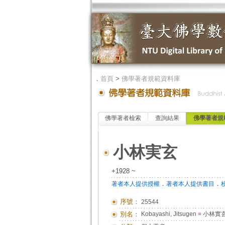
．
首頁
>
佛學著者規範資料庫
佛學著者檢索
查詢結果
佛學著者規
小林実玄
+1928 ~
．
．
著者本人提供授權
著者本人提供書目
序號：
25544
別名：
Kobayashi, Jitsugen
=
小林實