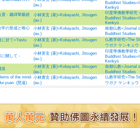
Buddhist Studies=
(au.)
Kenkyū
印度學佛教學研究 =Jour
 - 藏繹華嚴經
小林実玄 (著)=Kobayashi, Jitsugen
Buddhist Studies=
(au.)
Kenkyū
教学の形成と唯心
小林実玄 (著)=Kobayashi, Jitsugen
南都仏教=Journal of t
(au.)
Buddhist Studies
仏教学研究=The Stu
於て=Yastu
小林実玄 (著)=Kobayashi, Jitsugen
(au.)
ウガク ケンキュウ
印度學佛教學研究 =Jour
小林実玄 (著)=Kobayashi, Jitsugen
に關して -
Buddhist Studies=
(au.)
Kenkyū
小林実玄 (著)=Kobayashi, Jitsugen
南都仏教=Journal of t
構造
(au.)
Buddhist Studies
of the mind-
仏教学研究=The Stu
小林實玄 (著)=Kobayashi, Jitsugen
Hui-yuan. (慧遠)
(au.)
ウガク ケンキュウ