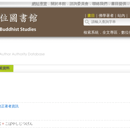
網站導覽
．
關於本館
．
諮詢委員會
．
聯絡我們
．
書目提供
．
｜
書目
｜
佛學著者
｜
站內
｜
檢索系統
．
全文專區
．
數位
範資料
校正著者資訊
玄
=
こばやしじつげん