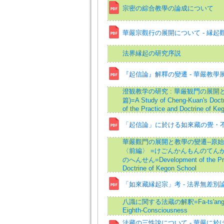
宗密の綜合教學の論成について
華嚴宗觀行の展開について - 縁起觀
法界縁起の研究序説
『起信論』解釋の變遷 - 華嚴教學
澄観教学の研究 : 華厳観門の展開と
篇)=A Study of Cheng-Kuan's Doct
of the Practice and Doctrine of Ke
「起信論」に於ける如來藏の覺・
華嚴觀門の展開と教學の變遷--原
〈前編〉 =けごんかんもんのてん
のへんせん=Development of the Pra
Doctrine of Kegon School
「如來藏縁起宗」考 - 法界無差別論
八識に関する法蔵の解釈=Fa-ts'ang's T
Eighth-Consciousness
法藏の三性說について - 華嚴に於