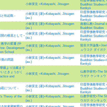
印度學佛教學研究 =Jour
小林実玄 =Kobayashi, Jitsugen
Buddhist Studies=
Kenkyū
印度學佛教學研究 =Jour
小林実玄 (著)=Kobayashi, Jitsugen
と性起觀 -
Buddhist Studies=
(au.)
Kenkyū
小林実玄 (著)=Kobayashi, Jitsugen
南都仏教=Journal of t
(au.)
Buddhist Studies
印度學佛教學研究 =Jour
小林実玄 (著)=Kobayashi, Jitsugen
展開の根底として -
Buddhist Studies=
(au.)
Kenkyū
教学の変遷 (中
龍谷大学論集=Journal 
小林実玄 (著)=Kobayashi, Jitsugen
rine: Development
ュウコク ダイガク
(au.)
gon School
印度學佛教學研究 =Jour
小林実玄 (著)=Kobayashi, Jitsugen
不覺の問題
Buddhist Studies=
(au.)
Kenkyū
始華嚴より法藏まで
仏教学研究=The Stu
かいときょうがく
小林実玄 =Kobayashi, Jitsugen
ウガク ケンキュウ
ctice and
印度學佛教學研究 =Jour
小林実玄 (著)=Kobayashi, Jitsugen
疏について -
Buddhist Studies=
(au.)
Kenkyū
仏教学研究=The Stu
heory of the
小林実玄 (著)=Kobayashi, Jitsugen
(au.)
ウガク ケンキュウ
印度學佛教學研究 =Jour
ける如來藏解釋の
小林実玄 (著)=Kobayashi, Jitsugen