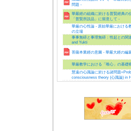
問題 -
華嚴經の組織に於ける普賢經典の位置
「普賢所説品」に留意して -
華厳の心性論 - 原始華厳における
の立場
事事無碍と事理無碍：性起との関連に
and Yukti
菩薩本業經の意圖 - 華嚴大經の編篡
華厳教学における「唯心」の基礎
慧遠の心識論に於ける諸問題=Problems 
consciousness theory (心識論) in 