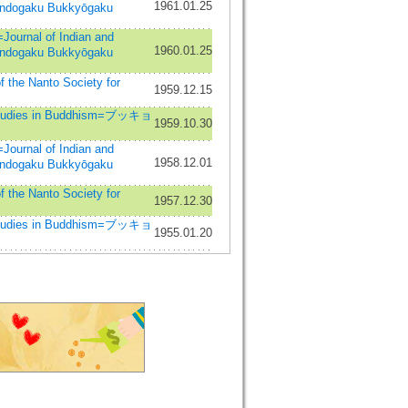
1961.01.25
Indogaku Bukkyōgaku
nal of Indian and
1960.01.25
Indogaku Bukkyōgaku
he Nanto Society for
1959.12.15
dies in Buddhism=ブッキョ
1959.10.30
nal of Indian and
1958.12.01
Indogaku Bukkyōgaku
he Nanto Society for
1957.12.30
dies in Buddhism=ブッキョ
1955.01.20