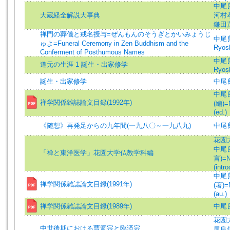
中尾
大蔵経全解説大事典
河村
鎌田
禅門の葬儀と戒名授与=ぜんもんのそうぎとかいみょうじ
中尾良
ゅよ=Funeral Ceremony in Zen Buddhism and the
Ryos
Conferment of Posthumous Names
中尾良
道元の生涯 1 誕生・出家修学
Ryos
誕生・出家修学
中尾
中尾
禅学関係雑誌論文目録(1992年)
(編)=
(ed.)
《随想》再発足からの九年間(一九八〇～一九八九)
中尾
花園大
中尾良
「禅と東洋医学」花園大学仏教学科編
言)=N
(intro
中尾
禅学関係雑誌論文目録(1991年)
(著)=
(au.)
禅学関係雑誌論文目録(1989年)
中尾
花園
中世後期における曹洞宗と臨済宗
尾良信