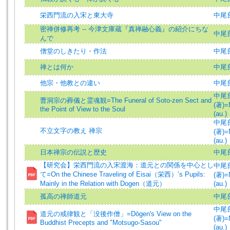
栄西門流の入宋と東大寺
中尾
密禅併修再考 -- 今津文庫蔵『真禅融心義』の紹介にちな
中尾
んで
僧堂のしきたり・作法
中尾
禅とは何か
中尾
他宗・他教との違い
中尾
中尾
曹洞宗の葬儀と霊魂観=The Funeral of Soto-zen Sect and
(著)=
the Point of View to the Soul
(au.)
中尾
不立文字の教え 禅宗
(著)=
(au.)
日本禅宗の伝説と歴史
中尾
【研究会】栄西門流の入宋渡海：道元との関係を中心とし
中尾
て=On the Chinese Traveling of Eisai（栄西）’s Pupils:
(著)=
Mainly in the Relation with Dogen（道元）
(au.)
孤高の禅師道元
中尾
中尾
道元の戒律観と「没後作僧」=Dōgen's View on the
(著)=
Buddhist Precepts and "Motsugo-Sasou"
(au.)