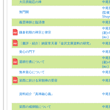
大日房能忍の禅
中尾良
中尾
無門關
(監修)
Shuyu
義雲禅師と臨済僧
中尾良
中尾
鎌倉初期の禅宗と律宗
(著)=
(au.)
〔書評・紹介〕納富常天著『金沢文庫資料の研究』
中尾
覚心の門下
中尾良
中尾
退耕行勇について
(著)=
(au.)
無本覚心について
中尾良
栄西に於ける宋朝禅の受容
中尾
資料紹介『真禅融心義』
中尾良
栄西の戒律観について
中尾良