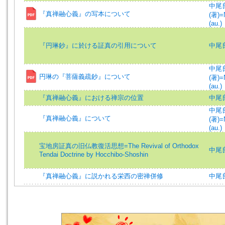
中尾
『真禅融心義』の写本について
(著)=
(au.)
『円琳鈔』に於ける証真の引用について
中尾良
中尾
円琳の『菩薩義疏鈔』について
(著)=
(au.)
『真禅融心義』における禅宗の位置
中尾良
中尾
『真禅融心義』について
(著)=
(au.)
宝地房証真の旧仏教復活思想=The Revival of Orthodox
中尾良
Tendai Doctrine by Hocchibo-Shoshin
『真禅融心義』に説かれる栄西の密禅併修
中尾良