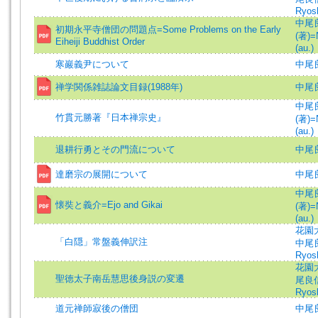
Ryos
中尾
初期永平寺僧団の問題点=Some Problems on the Early
(著)=
Eiheiji Buddhist Order
(au.)
寒巖義尹について
中尾良
禅学関係雑誌論文目録(1988年)
中尾
中尾
竹貫元勝著『日本禅宗史』
(著)=
(au.)
退耕行勇とその門流について
中尾良
達磨宗の展開について
中尾
中尾
懐奘と義介=Ejo and Gikai
(著)=
(au.)
花園大
「白隠」常盤義伸訳注
中尾良
Ryos
花園
聖徳太子南岳慧思後身説の変遷
尾良信
Ryos
道元禅師寂後の僧団
中尾良