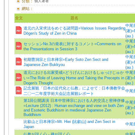
分類：
個人著者
網站：
全文
題名
中尾
道元の入宋求法をめぐる諸問題=Various Issues Regarding
(著)=
Dōgen's Study of Zen in China
(au.)
中尾
セッションNo.3の発表に対するコメント=Comments on
(著)=
the Presentations in Session 3
(au.)
中尾
初期曹洞宗と日本禅宗=Early Soto Zen Sect and
(著)=
Japanese Zen Bukkyou
(au.)
道元における出家受戒=どうげんにおけるしゅっけじゅか
中尾
い=The Role of Leaving Home and Taking the Precepts in
(著)=
Dogen's Thought
(au.)
記念展観「日本の近代化と仏教」によせて : 日本佛教学会
中尾良
二〇一二年度学術大会記念展観レポート
第1回公開講演 日本中世禅宗における人的交流と密禅併修
中尾
=Lecture (2012) : Human exchange and view on both Zen
(著)=
and Esoteric Buddhism in medieval Japanese Zen
(au.)
Buddhism
比叡山と日本禅宗=Mt. Hiei (比叡山) and Zen Sect in
中尾
Japan
仏教が説く心 - 禅が説く心
中尾