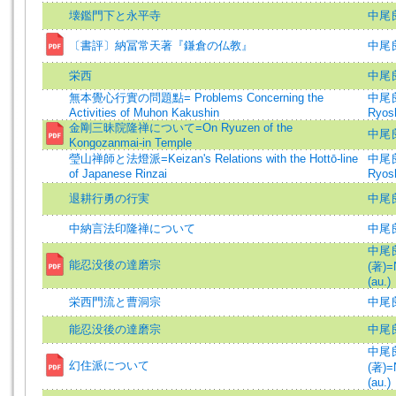
壊鑑門下と永平寺
中尾良
〔書評〕納冨常天著『鎌倉の仏教』
中尾良
栄西
中尾
無本覺心行實の問題點= Problems Concerning the
中尾良
Activities of Muhon Kakushin
Ryos
金剛三昧院隆禅について=On Ryuzen of the
中尾良
Kongozanmai-in Temple
瑩山禅師と法燈派=Keizan's Relations with the Hottō-line
中尾良
of Japanese Rinzai
Ryos
退耕行勇の行実
中尾良
中納言法印隆禅について
中尾良
中尾
能忍没後の達磨宗
(著)=
(au.)
栄西門流と曹洞宗
中尾良
能忍没後の達磨宗
中尾良
中尾
幻住派について
(著)=
(au.)