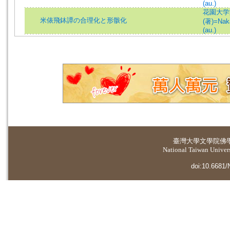
(au.)
花園大学
米俵飛鉢譚の合理化と形骸化
(著)=Nak
(au.)
臺灣大學
文學院佛
National Taiwan Universi
doi:10.6681