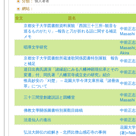
分類：
個人著者
網站：
全文
題名
京都女子大学図書館資料展観「西国三十三所--観音を
中前正志 (
巡るものがたり」--報告と刀が折れる話に関する補足
Masashi 
メモ
中前正志=
唱導文学研究
Masashi
Akira
京都女子大学図書館所蔵連歌関係図書特別展観 報告
中前正志 
と補足
逵日出典氏講演「諸縁起にみる八幡神顕現伝承とその
中前正志 
変遷」付、同氏著『八幡宮寺成立史の研究』紹介
惟高妙安の「刈楚」 -- 花園大学今津文庫所蔵『諸冊抜
中前正志 
萃』について
中前正志 (
三十三間堂創建説話と因幡堂
Masashi 
佛教文學關係圖書特別展觀目錄稿
中前正志
法道仙人の進出
中前正志
花園大学
弘法大師伝の絵解き - 北摂比僧山感応寺の事例
(著)=Nak