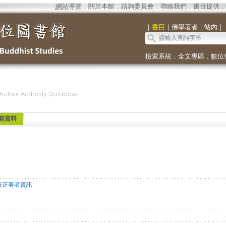
網站導覽
．
關於本館
．
諮詢委員會
．
聯絡我們
．
書目提供
．
｜
書目
｜
佛學著者
｜
站內
｜
檢索系統
．
全文專區
．
數位
範資料
校正著者資訊