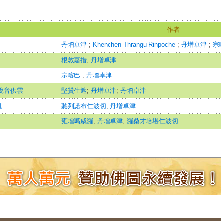
作者
丹增卓津
;
Khenchen Thrangu Rinpoche
;
丹增卓津
;
宗
根敦嘉措
;
丹增卓津
宗喀巴
;
丹增卓津
音悅音供雲
堅贊生遮
;
丹增卓津
;
丹增卓津
帆
聽列諾布仁波切
;
丹增卓津
雍增噶威羅
;
丹增卓津
;
羅桑才培堪仁波切