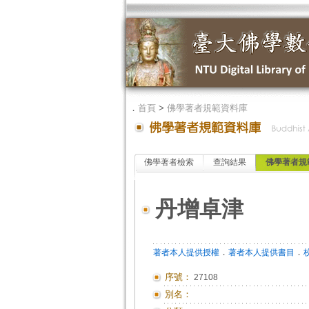
．
首頁
>
佛學著者規範資料庫
佛學著者檢索
查詢結果
佛學著者規
丹增卓津
．
．
著者本人提供授權
著者本人提供書目
序號：
27108
別名：