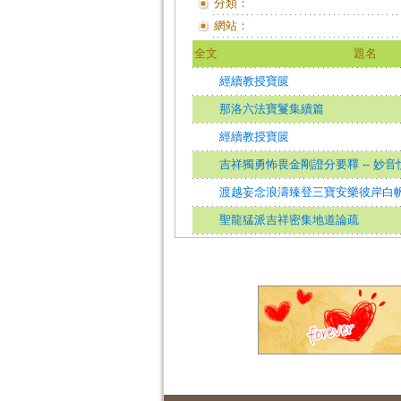
分類：
網站：
全文
題名
經續教授寶篋
那洛六法寶鬘集續篇
經續教授寶篋
吉祥獨勇怖畏金剛證分要釋 -- 妙
渡越妄念浪濤臻登三寶安樂彼岸白
聖龍猛派吉祥密集地道論疏