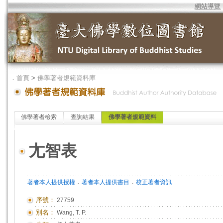
網站導覽
．
首頁
>
佛學著者規範資料庫
佛學著者檢索
查詢結果
佛學著者規範資料
尢智表
．
．
著者本人提供授權
著者本人提供書目
校正著者資訊
序號：
27759
別名：
Wang, T. P.