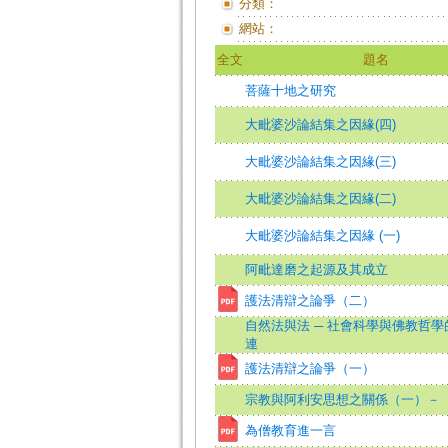
分類：
網站：
全文
題名
菩薩十地之研究
大毗婆沙論結集之因緣(四)
大毗婆沙論結集之因緣(三)
大毗婆沙論結集之因緣(二)
大毗婆沙論結集之因緣 (一)
阿毗達磨之起源及其成立
護法清辯之論爭（二）
自然法與法 ─ 社會科學與佛教哲學
連
護法清辯之論爭（一）
宗教與阿利安思想之關係（一）－
為僧教育進一言