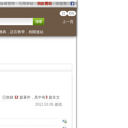
版權聲明
．
引用本站
．
捐款贊助
．
回首頁
．
日
EN
上一頁
佛典
．
語言教學
．
相關連結
已收錄
12
篇著作，其中有
3
篇全文
2012.03.05 建檔