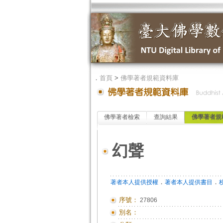
．
首頁
>
佛學著者規範資料庫
佛學著者檢索
查詢結果
佛學著者規
幻聲
．
．
著者本人提供授權
著者本人提供書目
序號：
27806
別名：