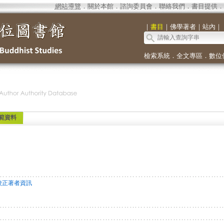
網站導覽
．
關於本館
．
諮詢委員會
．
聯絡我們
．
書目提供
．
｜
書目
｜
佛學著者
｜
站內
｜
檢索系統
．
全文專區
．
數位
範資料
校正著者資訊