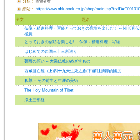
分類：
團體著者
網站：
https://www.nhk-book.co.jp/shop/main.jsp?trxID=C00101
全文
題名
仏像・精進料理・写経とっておきの宿坊を楽しむ！ -- NHK直
極意
とっておきの宿坊を楽しむ! -- 仏像．精進料理．写経
はじめての西国三十三所巡り
菩薩の願い -- 大乗仏教のめざすもの
西藏度亡經--(上)四十九天生死之旅(下)前往清靜的國度
釈尊 -- その前生と生涯の美術
The Holy Mountain of Tibet
浄土三部経