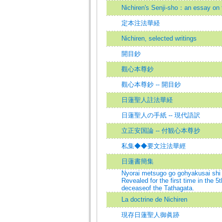
Nichiren's Senji-sho：an essay on t
定本注法華経
Nichiren, selected writings
開目鈔
觀心本尊鈔
觀心本尊鈔 -- 開目鈔
日蓮聖人註法華経
日蓮聖人の手紙 -- 現代語訳
立正安国論 -- 付観心本尊抄
私集◆◆要文注法華經
日蓮書簡集
Nyorai metsugo go gohyakusai shi k
Revealed for the first time in the 5t
deceaseof the Tathagata.
La doctrine de Nichiren
現存日蓮聖人御眞跡