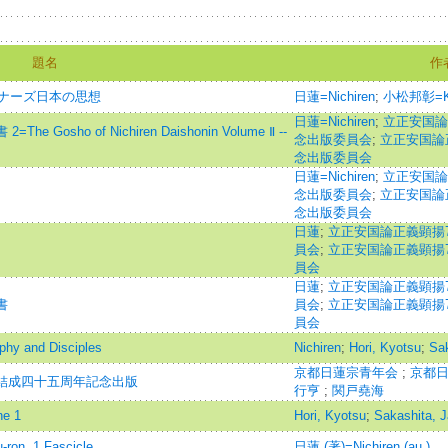
題名
作
ビギナーズ日本の思想
日蓮=Nichiren
;
小松邦彰=Kom
日蓮=Nichiren
;
立正安国論
Gosho of Nichiren Daishonin Volume Ⅱ --
念出版委員会
;
立正安国論
念出版委員会
日蓮=Nichiren
;
立正安国論
念出版委員会
;
立正安国論
念出版委員会
日蓮
;
立正安国論正義顕揚
員会
;
立正安国論正義顕揚
員会
日蓮
;
立正安国論正義顕揚
書
員会
;
立正安国論正義顕揚
員会
aphy and Disciples
Nichiren
;
Hori, Kyotsu
;
Sak
京都日蓮宗青年会
;
京都
会結成四十五周年記念出版
行亨
;
関戸堯海
ne 1
Hori, Kyotsu
;
Sakashita, 
n. 1 Fascicle
日蓮 (著)=Nichiren (au.)