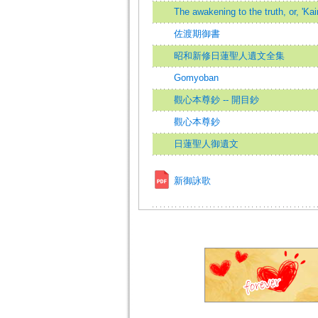
The awakening to the truth, or, 'Ka
佐渡期御書
昭和新修日蓮聖人遺文全集
Gomyoban
觀心本尊鈔 -- 開目鈔
觀心本尊鈔
日蓮聖人御遺文
新御詠歌