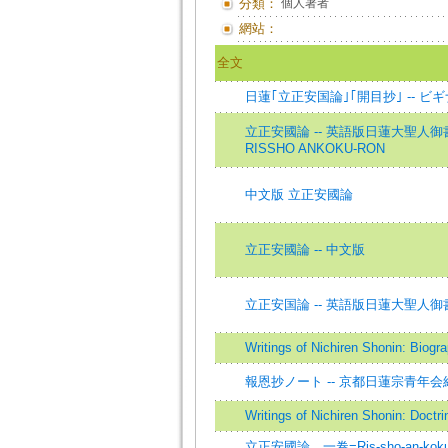
分類：
個人著者
網站：
全文
日蓮｢立正安国論｣｢開目抄｣ -- 
立正安國論 -- 英語版日蓮大聖人御書 2=The 
RISSHO ANKOKU-RON
中文版 立正安國論
立正安國論 -- 中文版
立正安国論 -- 英語版日蓮大聖人御
Writings of Nichiren Shonin: Biogr
報恩抄ノート -- 京都日蓮宗青年
Writings of Nichiren Shonin: Doctri
立正安國論 一卷=Ris-sho-an-koku-ro