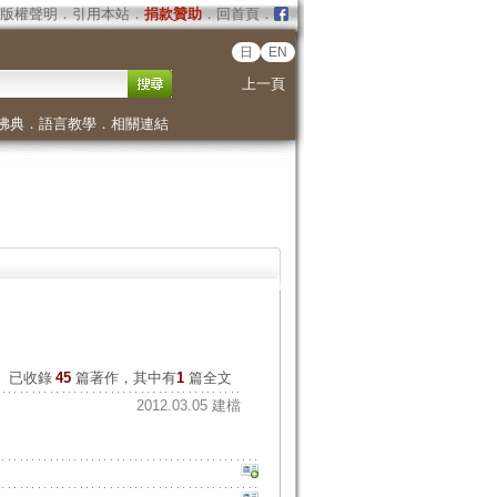
版權聲明
．
引用本站
．
捐款贊助
．
回首頁
．
日
EN
上一頁
佛典
．
語言教學
．
相關連結
已收錄
45
篇著作，其中有
1
篇全文
2012.03.05 建檔