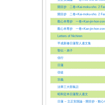
開目抄 二卷=Kai-moku-sho. 2 Fasc
開目抄 二卷=Kai-moku-sho. 2 Fasc
觀心本尊抄 一卷=Kan-jin-hon-zon-sh
觀心本尊抄 一卷=Kan-jin-hon-zon-sh
Letters of Nichiren
平成新修日蓮聖人遺文集
聖伝・弟子
信行
日蓮
信徒
宗義
法華三大部集註
昭和定本日蓮聖人遺文
日蓮 -- 立正安国論・開目抄・観心