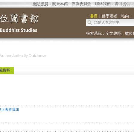
網站導覽
．
關於本館
．
諮詢委員會
．
聯絡我們
．
書目提供
．
｜
書目
｜
佛學著者
｜
站內
｜
檢索系統
．
全文專區
．
數位
範資料
校正著者資訊